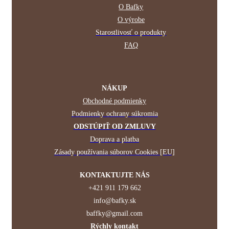
O Bafky
O výrobe
Starostlivosť o produkty
FAQ
NÁKUP
Obchodné podmienky
Podmienky ochrany súkromia
ODSTÚPIŤ OD ZMLUVY
Doprava a platba
Zásady používania súborov Cookies [EU]
KONTAKTUJTE NÁS
+421 911 179 662
info@bafky.sk
baffky@gmail.com
Rýchly kontakt