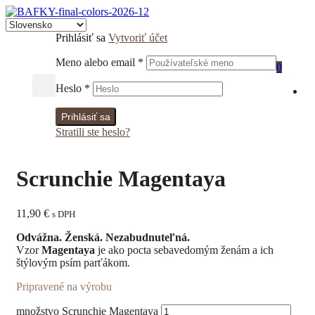
Prihlásiť sa
Vytvoriť účet
Meno alebo email
*
0
Heslo
*
Prihlásiť sa
Stratili ste heslo?
Scrunchie Magentaya
11,90
€
s DPH
Odvážna. Ženská. Nezabudnuteľná.
Vzor
Magentaya
je ako pocta sebavedomým ženám a ich
štýlovým psím parťákom.
Pripravené na výrobu
množstvo Scrunchie Magentaya