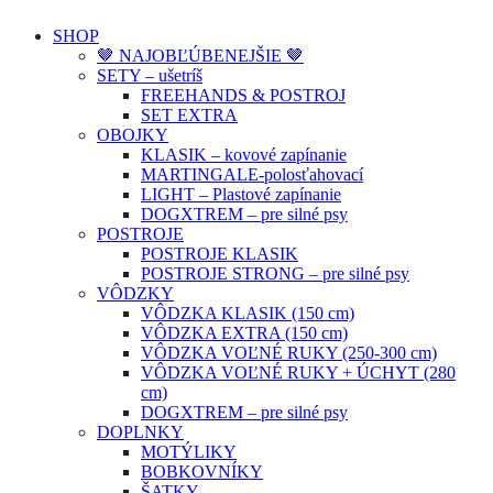
SHOP
🤎 NAJOBĽÚBENEJŠIE 🤎
SETY – ušetríš
FREEHANDS & POSTROJ
SET EXTRA
OBOJKY
KLASIK – kovové zapínanie
MARTINGALE-polosťahovací
LIGHT – Plastové zapínanie
DOGXTREM – pre silné psy
POSTROJE
POSTROJE KLASIK
POSTROJE STRONG – pre silné psy
VÔDZKY
VÔDZKA KLASIK (150 cm)
VÔDZKA EXTRA (150 cm)
VÔDZKA VOĽNÉ RUKY (250-300 cm)
VÔDZKA VOĽNÉ RUKY + ÚCHYT (280
cm)
DOGXTREM – pre silné psy
DOPLNKY
MOTÝLIKY
BOBKOVNÍKY
ŠATKY