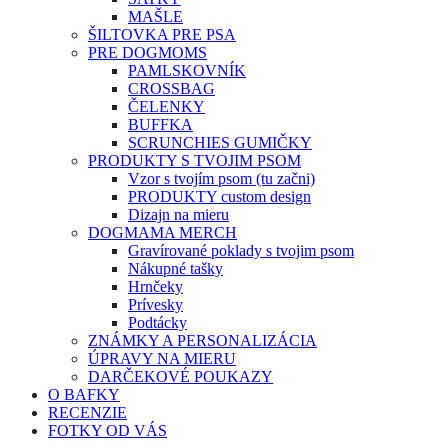
MAŠLE
ŠILTOVKA PRE PSA
PRE DOGMOMS
PAMLSKOVNÍK
CROSSBAG
ČELENKY
BUFFKA
SCRUNCHIES GUMIČKY
PRODUKTY S TVOJIM PSOM
Vzor s tvojím psom (tu začni)
PRODUKTY custom design
Dizajn na mieru
DOGMAMA MERCH
Gravírované poklady s tvojim psom
Nákupné tašky
Hrnčeky
Prívesky
Podtácky
ZNÁMKY A PERSONALIZÁCIA
ÚPRAVY NA MIERU
DARČEKOVÉ POUKAZY
O BAFKY
RECENZIE
FOTKY OD VÁS