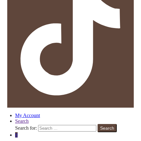
My Account
Search
Search for:
Search
0