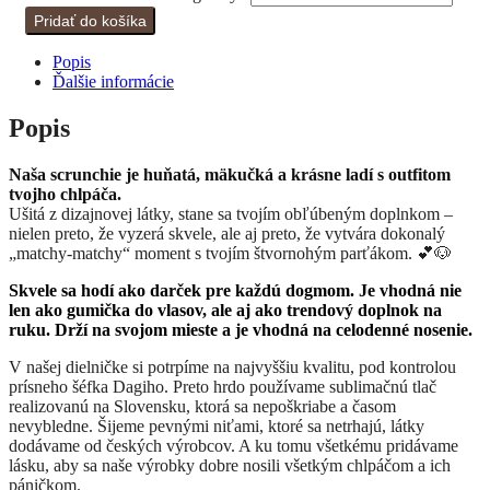
Pridať do košíka
Popis
Ďalšie informácie
Popis
Naša scrunchie je huňatá, mäkučká a krásne ladí s outfitom
tvojho chlpáča.
Ušitá z dizajnovej látky, stane sa tvojím obľúbeným doplnkom –
nielen preto, že vyzerá skvele, ale aj preto, že vytvára dokonalý
„matchy-matchy“ moment s tvojím štvornohým parťákom. 💕🐶
Skvele sa hodí ako darček pre každú dogmom. Je vhodná nie
len ako gumička do vlasov, ale aj ako trendový doplnok na
ruku. Drží na svojom mieste a je vhodná na celodenné nosenie.
V našej dielničke si potrpíme na najvyššiu kvalitu, pod kontrolou
prísneho šéfka Dagiho. Preto hrdo používame sublimačnú tlač
realizovanú na Slovensku, ktorá sa nepoškriabe a časom
nevybledne. Šijeme pevnými niťami, ktoré sa netrhajú, látky
dodávame od českých výrobcov. A ku tomu všetkému pridávame
lásku, aby sa naše výrobky dobre nosili všetkým chlpáčom a ich
páničkom.