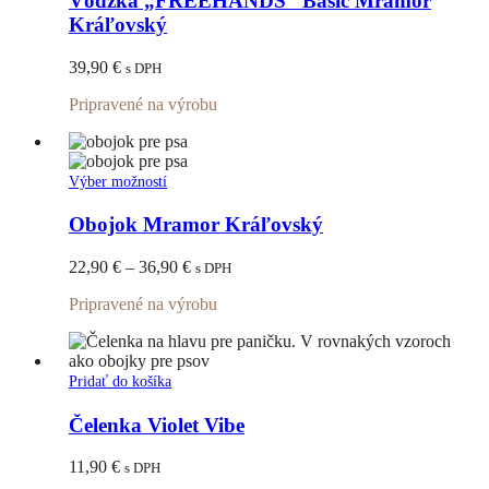
Vôdzka „FREEHANDS“ Basic Mramor
viacero
Kráľovský
variantov.
Možnosti
39,90
€
s DPH
si
môžete
Pripravené na výrobu
vybrať
na
stránke
produktu.
Tento
Výber možností
produkt
má
Obojok Mramor Kráľovský
viacero
variantov.
Price
22,90
€
–
36,90
€
s DPH
Možnosti
range:
si
Pripravené na výrobu
22,90 €
môžete
through
vybrať
36,90 €
na
stránke
Pridať do košíka
produktu.
Čelenka Violet Vibe
11,90
€
s DPH