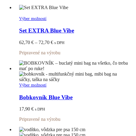
môžete
through
vybrať
72,70 €
na
stránke
Tento
Výber možností
produktu.
produkt
má
Set EXTRA Blue Vibe
viacero
variantov.
Price
62,70
€
–
72,70
€
s DPH
Možnosti
range:
si
Pripravené na výrobu
62,70 €
môžete
through
vybrať
72,70 €
na
stránke
produktu.
Tento
Výber možností
produkt
má
Bobkovník Blue Vibe
viacero
variantov.
17,90
€
s DPH
Možnosti
si
Pripravené na výrobu
môžete
vybrať
na