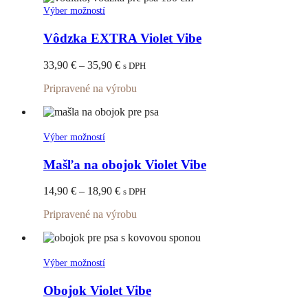
stránke
Tento
Výber možností
produktu.
produkt
má
Vôdzka EXTRA Violet Vibe
viacero
variantov.
Price
33,90
€
–
35,90
€
s DPH
Možnosti
range:
si
Pripravené na výrobu
33,90 €
môžete
through
vybrať
35,90 €
na
stránke
Tento
Výber možností
produktu.
produkt
má
Mašľa na obojok Violet Vibe
viacero
variantov.
Price
14,90
€
–
18,90
€
s DPH
Možnosti
range:
si
Pripravené na výrobu
14,90 €
môžete
through
vybrať
18,90 €
na
stránke
Tento
Výber možností
produktu.
produkt
má
Obojok Violet Vibe
viacero