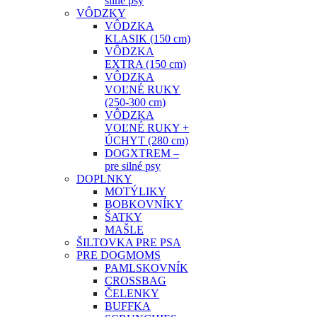
silné psy
VÔDZKY
VÔDZKA
KLASIK (150 cm)
VÔDZKA
EXTRA (150 cm)
VÔDZKA
VOĽNÉ RUKY
(250-300 cm)
VÔDZKA
VOĽNÉ RUKY +
ÚCHYT (280 cm)
DOGXTREM –
pre silné psy
DOPLNKY
MOTÝLIKY
BOBKOVNÍKY
ŠATKY
MAŠLE
ŠILTOVKA PRE PSA
PRE DOGMOMS
PAMLSKOVNÍK
CROSSBAG
ČELENKY
BUFFKA