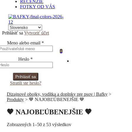
RECENZIE
FOTKY OD VÁS
Prihlásiť sa
Vytvoriť účet
Meno alebo email
*
0
Heslo
*
Prihlásiť sa
Stratili ste heslo?
Dizajnové obojky, vodítka a doplnky pre psov | Bafky
>
Produkty
>
🤎 NAJOBĽÚBENEJŠIE 🤎
🤎 NAJOBĽÚBENEJŠIE 🤎
Zoradené
Zobrazených 1–50 z 53 výsledkov
podľa