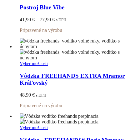
má
Postroj Blue Vibe
viacero
variantov.
Price
41,90
€
–
77,90
€
s DPH
Možnosti
range:
si
Pripravené na výrobu
41,90 €
môžete
through
vybrať
77,90 €
na
stránke
produktu.
Tento
Výber možností
produkt
má
Vôdzka FREEHANDS EXTRA Mramor
viacero
Kráľovský
variantov.
Možnosti
48,90
€
s DPH
si
môžete
Pripravené na výrobu
vybrať
na
stránke
produktu.
Tento
Výber možností
produkt
má