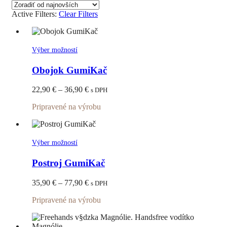
najnovších
Active Filters:
Clear Filters
Tento
Výber možností
produkt
má
Obojok GumiKač
viacero
variantov.
Price
22,90
€
–
36,90
€
s DPH
Možnosti
range:
si
Pripravené na výrobu
22,90 €
môžete
through
vybrať
36,90 €
na
stránke
Tento
Výber možností
produktu.
produkt
má
Postroj GumiKač
viacero
variantov.
Price
35,90
€
–
77,90
€
s DPH
Možnosti
range:
si
Pripravené na výrobu
35,90 €
môžete
through
vybrať
77,90 €
na