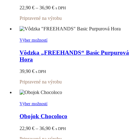
variantov.
Price
22,90
€
–
36,90
€
s DPH
Možnosti
range:
si
Pripravené na výrobu
22,90 €
môžete
through
vybrať
36,90 €
na
stránke
Tento
Výber možností
produktu.
produkt
má
Vôdzka „FREEHANDS“ Basic Purpurová
viacero
Hora
variantov.
Možnosti
39,90
€
s DPH
si
môžete
Pripravené na výrobu
vybrať
na
stránke
produktu.
Tento
Výber možností
produkt
má
Obojok Chocoloco
viacero
variantov.
Price
22,90
€
–
36,90
€
s DPH
Možnosti
range:
si
Pripravené na výrobu