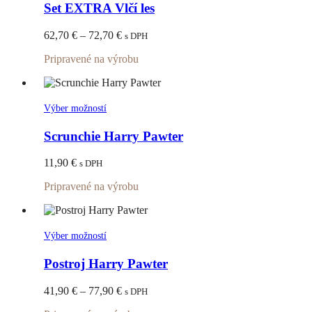
má
Set EXTRA Vlčí les
viacero
variantov.
Price
62,70
€
–
72,70
€
s DPH
Možnosti
range:
si
Pripravené na výrobu
62,70 €
môžete
through
vybrať
72,70 €
na
stránke
Tento
Výber možností
produktu.
produkt
má
Scrunchie Harry Pawter
viacero
variantov.
11,90
€
s DPH
Možnosti
si
Pripravené na výrobu
môžete
vybrať
na
stránke
Tento
Výber možností
produktu.
produkt
má
Postroj Harry Pawter
viacero
variantov.
Price
41,90
€
–
77,90
€
s DPH
Možnosti
range:
si