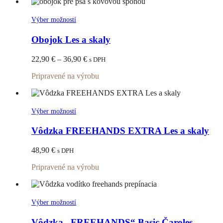
36,90 €
na
stránke
Tento
Výber možností
produktu.
produkt
má
Obojok Les a skaly
viacero
variantov.
Price
22,90
€
–
36,90
€
s DPH
Možnosti
range:
si
Pripravené na výrobu
22,90 €
môžete
through
vybrať
36,90 €
na
stránke
Tento
Výber možností
produktu.
produkt
má
Vôdzka FREEHANDS EXTRA Les a skaly
viacero
variantov.
48,90
€
s DPH
Možnosti
si
Pripravené na výrobu
môžete
vybrať
na
stránke
Tento
Výber možností
produktu.
produkt
má
Vôdzka „FREEHANDS“ Basic Čaroles