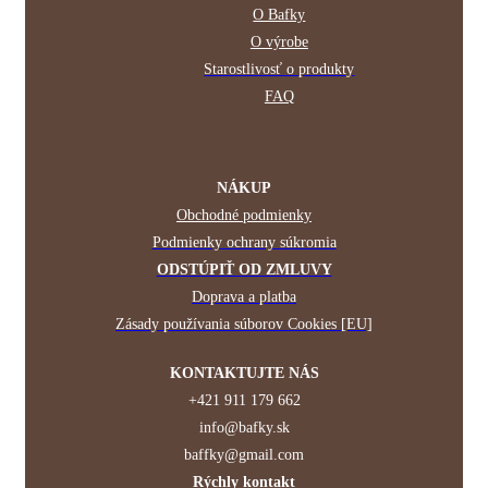
O Bafky
O výrobe
Starostlivosť o produkty
FAQ
NÁKUP
Obchodné podmienky
Podmienky ochrany súkromia
ODSTÚPIŤ OD ZMLUVY
Doprava a platba
Zásady používania súborov Cookies [EU]
KONTAKTUJTE NÁS
+421 911 179 662
info@bafky.sk
baffky@gmail.com
Rýchly kontakt