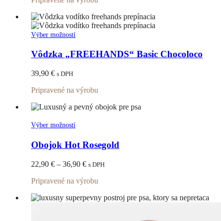
22,90 €
môžete
through
vybrať
36,90 €
na
stránke
Tento
Výber možností
produktu.
produkt
má
Vôdzka „FREEHANDS“ Basic Chocoloco
viacero
variantov.
39,90
€
s DPH
Možnosti
si
Pripravené na výrobu
môžete
vybrať
na
stránke
Tento
Výber možností
produktu.
produkt
má
Obojok Hot Rosegold
viacero
variantov.
Price
22,90
€
–
36,90
€
s DPH
Možnosti
range:
si
Pripravené na výrobu
22,90 €
môžete
through
vybrať
36,90 €
na
stránke