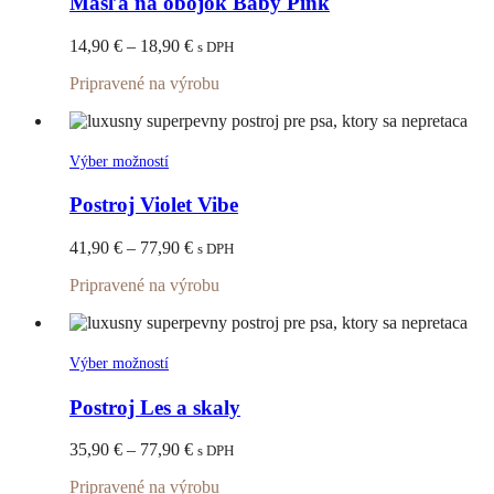
Mašľa na obojok Baby Pink
viacero
variantov.
Price
14,90
€
–
18,90
€
s DPH
Možnosti
range:
si
Pripravené na výrobu
14,90 €
môžete
through
vybrať
18,90 €
na
stránke
Tento
Výber možností
produktu.
produkt
má
Postroj Violet Vibe
viacero
variantov.
Price
41,90
€
–
77,90
€
s DPH
Možnosti
range:
si
Pripravené na výrobu
41,90 €
môžete
through
vybrať
77,90 €
na
stránke
Tento
Výber možností
produktu.
produkt
má
Postroj Les a skaly
viacero
variantov.
Price
35,90
€
–
77,90
€
s DPH
Možnosti
range:
si
Pripravené na výrobu
35,90 €