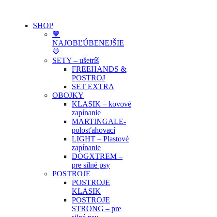
SHOP
🤎
NAJOBĽÚBENEJŠIE
🤎
SETY – ušetríš
FREEHANDS &
POSTROJ
SET EXTRA
OBOJKY
KLASIK – kovové
zapínanie
MARTINGALE-
polosťahovací
LIGHT – Plastové
zapínanie
DOGXTREM –
pre silné psy
POSTROJE
POSTROJE
KLASIK
POSTROJE
STRONG – pre