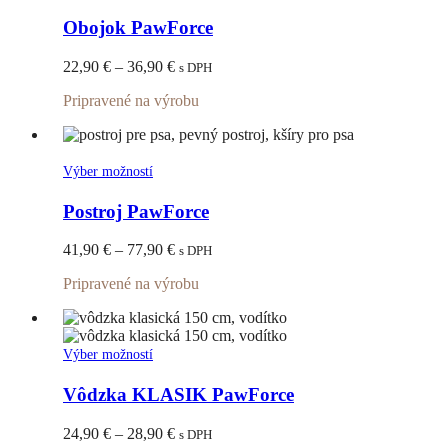
produktu.
produkt
má
Obojok PawForce
viacero
variantov.
Price
22,90
€
–
36,90
€
s DPH
Možnosti
range:
si
Pripravené na výrobu
22,90 €
môžete
through
vybrať
36,90 €
na
stránke
Tento
Výber možností
produktu.
produkt
má
Postroj PawForce
viacero
variantov.
Price
41,90
€
–
77,90
€
s DPH
Možnosti
range:
si
Pripravené na výrobu
41,90 €
môžete
through
vybrať
77,90 €
na
stránke
Tento
Výber možností
produktu.
produkt
má
Vôdzka KLASIK PawForce
viacero
variantov.
Price
24,90
€
–
28,90
€
s DPH
Možnosti