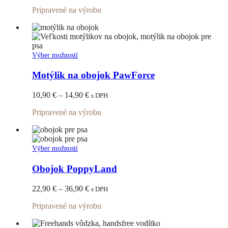
range:
si
Pripravené na výrobu
24,90 €
môžete
through
vybrať
28,90 €
na
stránke
produktu.
Tento
Výber možností
produkt
má
Motýlik na obojok PawForce
viacero
variantov.
Price
10,90
€
–
14,90
€
s DPH
Možnosti
range:
si
Pripravené na výrobu
10,90 €
môžete
through
vybrať
14,90 €
na
stránke
Tento
Výber možností
produktu.
produkt
má
Obojok PoppyLand
viacero
variantov.
Price
22,90
€
–
36,90
€
s DPH
Možnosti
range:
si
Pripravené na výrobu
22,90 €
môžete
through
vybrať
36,90 €