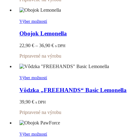
môžete
vybrať
na
stránke
Tento
Výber možností
produktu.
produkt
má
Obojok Lemonella
viacero
variantov.
Price
22,90
€
–
36,90
€
s DPH
Možnosti
range:
si
Pripravené na výrobu
22,90 €
môžete
through
vybrať
36,90 €
na
stránke
Tento
Výber možností
produktu.
produkt
má
Vôdzka „FREEHANDS“ Basic Lemonella
viacero
variantov.
39,90
€
s DPH
Možnosti
si
Pripravené na výrobu
môžete
vybrať
na
stránke
Tento
Výber možností