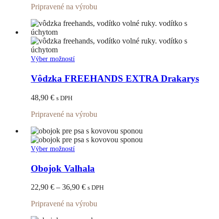
Pripravené na výrobu
Tento
Výber možností
produkt
má
Vôdzka FREEHANDS EXTRA Drakarys
viacero
variantov.
48,90
€
s DPH
Možnosti
si
Pripravené na výrobu
môžete
vybrať
na
stránke
Tento
Výber možností
produktu.
produkt
má
Obojok Valhala
viacero
variantov.
Price
22,90
€
–
36,90
€
s DPH
Možnosti
range:
si
Pripravené na výrobu
22,90 €
môžete
through
vybrať