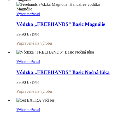
stránke
produktu.
Tento
Výber možností
produkt
má
Vôdzka „FREEHANDS“ Basic Magnólie
viacero
variantov.
39,90
€
s DPH
Možnosti
si
Pripravené na výrobu
môžete
vybrať
na
stránke
Tento
Výber možností
produktu.
produkt
má
Vôdzka „FREEHANDS“ Basic Nočná lúka
viacero
variantov.
39,90
€
s DPH
Možnosti
si
Pripravené na výrobu
môžete
vybrať
na
stránke
Tento
Výber možností
produktu.
produkt