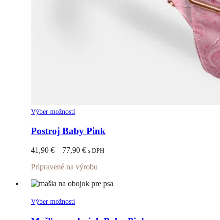
Tento
Výber možností
produkt
má
Postroj Baby Pink
viacero
variantov.
Price
41,90
€
–
77,90
€
s DPH
Možnosti
range:
si
Pripravené na výrobu
41,90 €
môžete
through
vybrať
77,90 €
na
stránke
Tento
Výber možností
produktu.
produkt
má