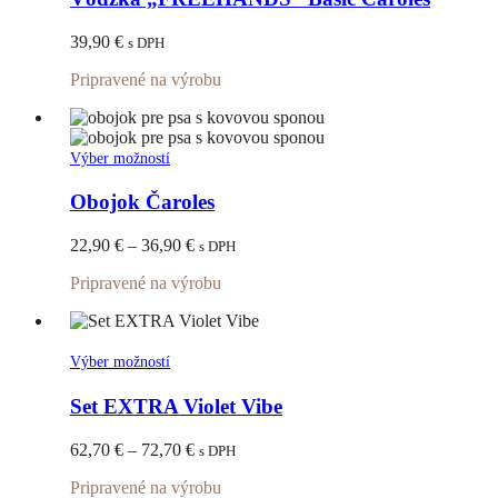
viacero
variantov.
39,90
€
s DPH
Možnosti
si
Pripravené na výrobu
môžete
vybrať
na
stránke
Tento
Výber možností
produktu.
produkt
má
Obojok Čaroles
viacero
variantov.
Price
22,90
€
–
36,90
€
s DPH
Možnosti
range:
si
Pripravené na výrobu
22,90 €
môžete
through
vybrať
36,90 €
na
stránke
Tento
Výber možností
produktu.
produkt
má
Set EXTRA Violet Vibe
viacero
variantov.
Price
62,70
€
–
72,70
€
s DPH
Možnosti
range:
si
Pripravené na výrobu
62,70 €