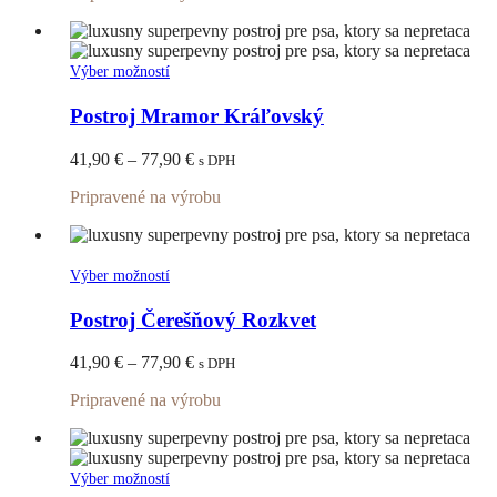
môžete
through
vybrať
77,90 €
na
stránke
Tento
Výber možností
produktu.
produkt
má
Postroj Mramor Kráľovský
viacero
variantov.
Price
41,90
€
–
77,90
€
s DPH
Možnosti
range:
si
Pripravené na výrobu
41,90 €
môžete
through
vybrať
77,90 €
na
stránke
Tento
Výber možností
produktu.
produkt
má
Postroj Čerešňový Rozkvet
viacero
variantov.
Price
41,90
€
–
77,90
€
s DPH
Možnosti
range:
si
Pripravené na výrobu
41,90 €
môžete
through
vybrať
77,90 €
na
stránke
Tento
Výber možností
produktu.
produkt