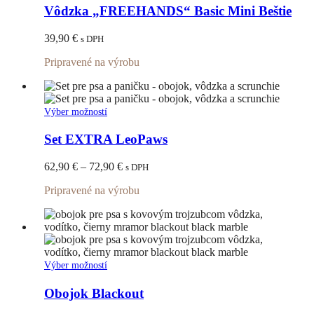
má
Vôdzka „FREEHANDS“ Basic Mini Beštie
viacero
variantov.
39,90
€
s DPH
Možnosti
si
Pripravené na výrobu
môžete
vybrať
na
stránke
Tento
Výber možností
produktu.
produkt
má
Set EXTRA LeoPaws
viacero
variantov.
Price
62,90
€
–
72,90
€
s DPH
Možnosti
range:
si
Pripravené na výrobu
62,90 €
môžete
through
vybrať
72,90 €
na
stránke
produktu.
Tento
Výber možností
produkt
má
Obojok Blackout
viacero