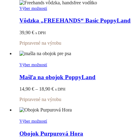
na
stránke
Tento
Výber možností
produktu.
produkt
má
Vôdzka „FREEHANDS“ Basic PoppyLand
viacero
variantov.
39,90
€
s DPH
Možnosti
si
Pripravené na výrobu
môžete
vybrať
na
stránke
Tento
Výber možností
produktu.
produkt
má
Mašľa na obojok PoppyLand
viacero
variantov.
Price
14,90
€
–
18,90
€
s DPH
Možnosti
range:
si
Pripravené na výrobu
14,90 €
môžete
through
vybrať
18,90 €
na
stránke
Tento
Výber možností
produktu.
produkt
má
Obojok Purpurová Hora
viacero