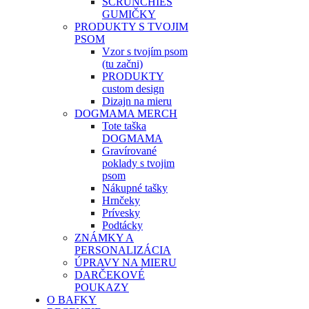
SCRUNCHIES
GUMIČKY
PRODUKTY S TVOJIM
PSOM
Vzor s tvojím psom
(tu začni)
PRODUKTY
custom design
Dizajn na mieru
DOGMAMA MERCH
Tote taška
DOGMAMA
Gravírované
poklady s tvojim
psom
Nákupné tašky
Hrnčeky
Prívesky
Podtácky
ZNÁMKY A
PERSONALIZÁCIA
ÚPRAVY NA MIERU
DARČEKOVÉ
POUKAZY
O BAFKY