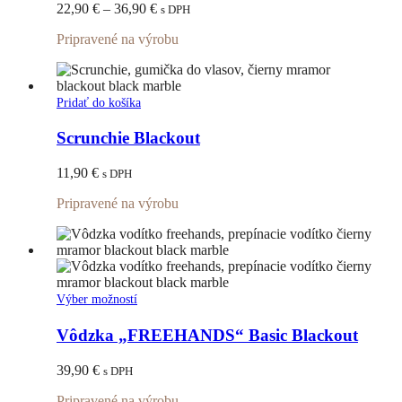
variantov.
Price
22,90
€
–
36,90
€
s DPH
Možnosti
range:
si
Pripravené na výrobu
22,90 €
môžete
through
vybrať
36,90 €
na
stránke
Pridať do košíka
produktu.
Scrunchie Blackout
11,90
€
s DPH
Pripravené na výrobu
Tento
Výber možností
produkt
má
Vôdzka „FREEHANDS“ Basic Blackout
viacero
variantov.
39,90
€
s DPH
Možnosti
si
Pripravené na výrobu