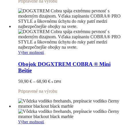
Pripravené na výrobu
41,90 €
môžete
through
vybrať
77,90 €
na
stránke
produktu.
Tento
Výber možností
produkt
má
Obojok DOGXTREM COBRA ® Mini
viacero
Beštie
variantov.
Možnosti
Price
59,90
€
–
68,90
€
s DPH
si
range:
môžete
Pripravené na výrobu
59,90 €
vybrať
through
na
68,90 €
stránke
produktu.
Tento
Výber možností
produkt