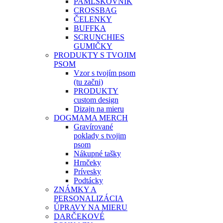
PAMLSKOVNÍK
CROSSBAG
ČELENKY
BUFFKA
SCRUNCHIES
GUMIČKY
PRODUKTY S TVOJIM
PSOM
Vzor s tvojím psom
(tu začni)
PRODUKTY
custom design
Dizajn na mieru
DOGMAMA MERCH
Gravírované
poklady s tvojim
psom
Nákupné tašky
Hrnčeky
Prívesky
Podtácky
ZNÁMKY A
PERSONALIZÁCIA
ÚPRAVY NA MIERU
DARČEKOVÉ