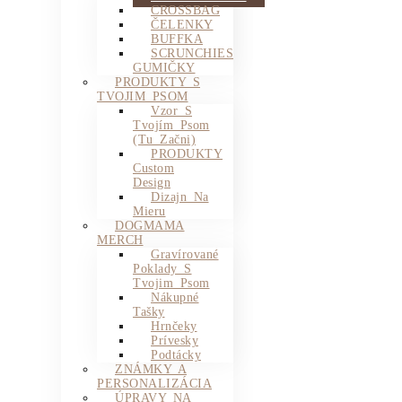
CROSSBAG
ČELENKY
BUFFKA
SCRUNCHIES
GUMIČKY
PRODUKTY S
TVOJIM PSOM
Vzor S
Tvojím Psom
(tu Začni)
PRODUKTY
Custom
Design
Dizajn Na
Mieru
DOGMAMA
MERCH
Gravírované
Poklady S
Tvojim Psom
Nákupné
Tašky
Hrnčeky
Prívesky
Podtácky
ZNÁMKY A
PERSONALIZÁCIA
ÚPRAVY NA