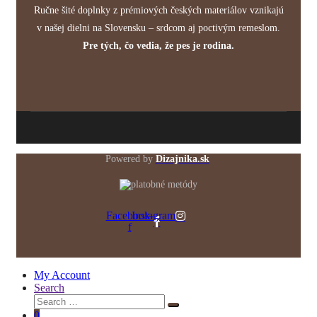
Ručne šité doplnky z prémiových českých materiálov vznikajú
v našej dielni na Slovensku – srdcom aj poctivým remeslom.
Pre tých, čo vedia, že pes je rodina.
Powered by
Dizajnika.sk
Facebook-
Instagram
f
My Account
Search
Search
Search
for:
0