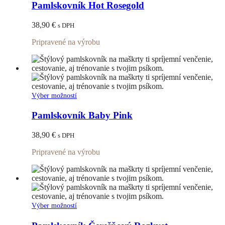
má
Pamlskovník Hot Rosegold
viacero
variantov.
38,90
€
s DPH
Možnosti
si
Pripravené na výrobu
môžete
vybrať
na
stránke
produktu.
Tento
Výber možností
produkt
má
Pamlskovník Baby Pink
viacero
variantov.
38,90
€
s DPH
Možnosti
si
Pripravené na výrobu
môžete
vybrať
na
stránke
produktu.
Tento
Výber možností
produkt
má