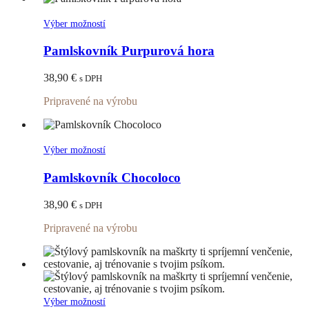
na
stránke
Tento
Výber možností
produktu.
produkt
má
Pamlskovník Purpurová hora
viacero
variantov.
38,90
€
s DPH
Možnosti
si
Pripravené na výrobu
môžete
vybrať
na
stránke
Tento
Výber možností
produktu.
produkt
má
Pamlskovník Chocoloco
viacero
variantov.
38,90
€
s DPH
Možnosti
si
Pripravené na výrobu
môžete
vybrať
na
stránke
produktu.
Tento
Výber možností