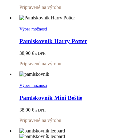
si
Pripravené na výrobu
môžete
vybrať
na
stránke
Tento
Výber možností
produktu.
produkt
má
Pamlskovník Harry Potter
viacero
variantov.
38,90
€
s DPH
Možnosti
si
Pripravené na výrobu
môžete
vybrať
na
stránke
Tento
Výber možností
produktu.
produkt
má
Pamlskovník Mini Beštie
viacero
variantov.
38,90
€
s DPH
Možnosti
si
Pripravené na výrobu
môžete
vybrať
na