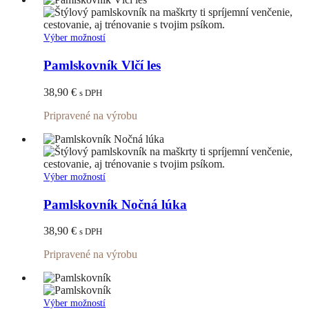
na
stránke
produktu.
Tento
Výber možností
produkt
má
Pamlskovník Vlčí les
viacero
variantov.
38,90
€
s DPH
Možnosti
si
Pripravené na výrobu
môžete
vybrať
na
stránke
produktu.
Tento
Výber možností
produkt
má
Pamlskovník Nočná lúka
viacero
variantov.
38,90
€
s DPH
Možnosti
si
Pripravené na výrobu
môžete
vybrať
na
stránke
Tento
Výber možností