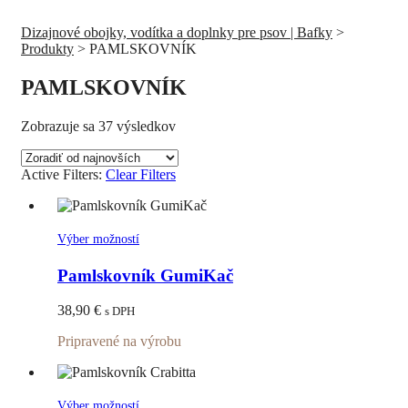
Dizajnové obojky, vodítka a doplnky pre psov | Bafky
>
Produkty
>
PAMLSKOVNÍK
PAMLSKOVNÍK
Zoradené
Zobrazuje sa 37 výsledkov
podľa
najnovších
Active Filters:
Clear Filters
Tento
Výber možností
produkt
má
Pamlskovník GumiKač
viacero
variantov.
38,90
€
s DPH
Možnosti
si
Pripravené na výrobu
môžete
vybrať
na
stránke
Tento
Výber možností