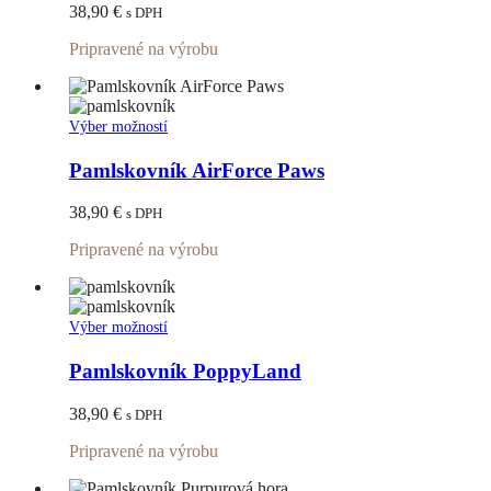
variantov.
38,90
€
s DPH
Možnosti
si
Pripravené na výrobu
môžete
vybrať
na
stránke
Tento
Výber možností
produktu.
produkt
má
Pamlskovník AirForce Paws
viacero
variantov.
38,90
€
s DPH
Možnosti
si
Pripravené na výrobu
môžete
vybrať
na
stránke
Tento
Výber možností
produktu.
produkt
má
Pamlskovník PoppyLand
viacero
variantov.
38,90
€
s DPH
Možnosti
si
Pripravené na výrobu
môžete
vybrať