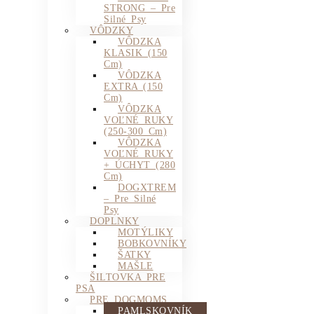
STRONG – Pre
Silné Psy
VÔDZKY
VÔDZKA
KLASIK (150
Cm)
VÔDZKA
EXTRA (150
Cm)
VÔDZKA
VOĽNÉ RUKY
(250-300 Cm)
VÔDZKA
VOĽNÉ RUKY
+ ÚCHYT (280
Cm)
DOGXTREM
– Pre Silné
Psy
DOPLNKY
MOTÝLIKY
BOBKOVNÍKY
ŠATKY
MAŠLE
ŠILTOVKA PRE
PSA
PRE DOGMOMS
PAMLSKOVNÍK