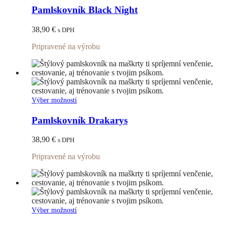
má
Pamlskovník Black Night
viacero
variantov.
38,90
€
s DPH
Možnosti
si
Pripravené na výrobu
môžete
vybrať
na
stránke
produktu.
Tento
Výber možností
produkt
má
Pamlskovník Drakarys
viacero
variantov.
38,90
€
s DPH
Možnosti
si
Pripravené na výrobu
môžete
vybrať
na
stránke
produktu.
Tento
Výber možností
produkt