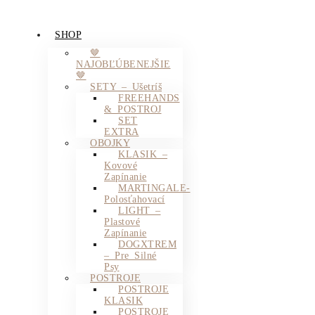
SHOP
🤎
NAJOBĽÚBENEJŠIE
🤎
SETY – Ušetríš
FREEHANDS
& POSTROJ
SET
EXTRA
OBOJKY
KLASIK –
Kovové
Zapínanie
MARTINGALE-
Polosťahovací
LIGHT –
Plastové
Zapínanie
DOGXTREM
– Pre Silné
Psy
POSTROJE
POSTROJE
KLASIK
POSTROJE