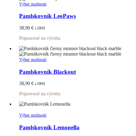
stránke
Tento
Výber možností
produktu.
produkt
má
Pamlskovník LeoPaws
viacero
variantov.
38,90
€
s DPH
Možnosti
si
Pripravené na výrobu
môžete
vybrať
na
stránke
Tento
Výber možností
produktu.
produkt
má
Pamlskovník Blackout
viacero
variantov.
38,90
€
s DPH
Možnosti
si
Pripravené na výrobu
môžete
vybrať
na
stránke
Tento
Výber možností
produktu.
produkt
má
Pamlskovník Lemonella
viacero