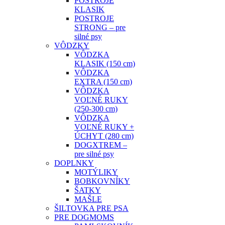
POSTROJE
KLASIK
POSTROJE
STRONG – pre
silné psy
VÔDZKY
VÔDZKA
KLASIK (150 cm)
VÔDZKA
EXTRA (150 cm)
VÔDZKA
VOĽNÉ RUKY
(250-300 cm)
VÔDZKA
VOĽNÉ RUKY +
ÚCHYT (280 cm)
DOGXTREM –
pre silné psy
DOPLNKY
MOTÝLIKY
BOBKOVNÍKY
ŠATKY
MAŠLE
ŠILTOVKA PRE PSA
PRE DOGMOMS