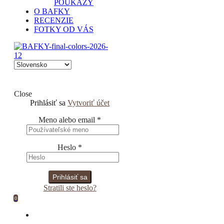
POUKAZY
O BAFKY
RECENZIE
FOTKY OD VÁS
Close
Prihlásiť sa
Vytvoriť účet
Meno alebo email
*
Heslo
*
Prihlásiť sa
Stratili ste heslo?
0