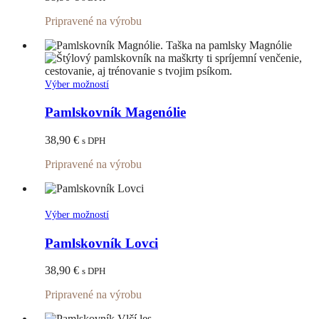
Možnosti
si
Pripravené na výrobu
môžete
vybrať
na
stránke
produktu.
Tento
Výber možností
produkt
má
Pamlskovník Magenólie
viacero
variantov.
38,90
€
s DPH
Možnosti
si
Pripravené na výrobu
môžete
vybrať
na
stránke
Tento
Výber možností
produktu.
produkt
má
Pamlskovník Lovci
viacero
variantov.
38,90
€
s DPH
Možnosti
si
Pripravené na výrobu
môžete
vybrať