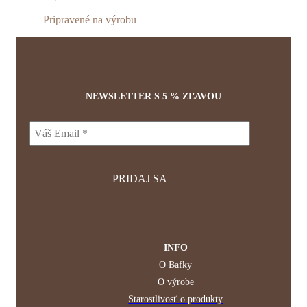
Možnosti
si
Pripravené na výrobu
môžete
vybrať
na
stránke
produktu.
NEWSLETTER S 5 % ZĽAVOU
INFO
O Bafky
O výrobe
Starostlivosť o produkty