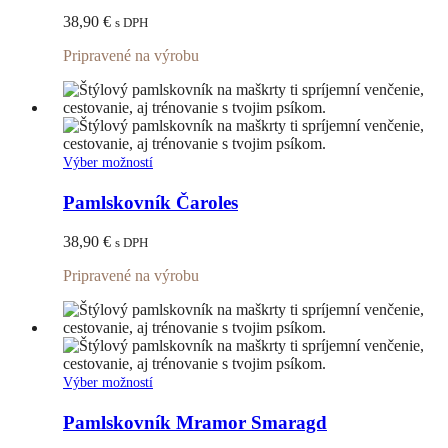
variantov.
38,90
€
s DPH
Možnosti
si
Pripravené na výrobu
môžete
vybrať
na
stránke
produktu.
Tento
Výber možností
produkt
má
Pamlskovník Čaroles
viacero
variantov.
38,90
€
s DPH
Možnosti
si
Pripravené na výrobu
môžete
vybrať
na
stránke
produktu.
Tento
Výber možností
produkt
má
Pamlskovník Mramor Smaragd
viacero