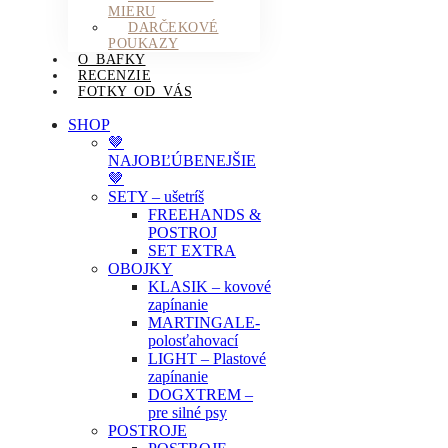
MIERU
DARČEKOVÉ
POUKAZY
O BAFKY
RECENZIE
FOTKY OD VÁS
SHOP
🤎
NAJOBĽÚBENEJŠIE
🤎
SETY – ušetríš
FREEHANDS &
POSTROJ
SET EXTRA
OBOJKY
KLASIK – kovové
zapínanie
MARTINGALE-
polosťahovací
LIGHT – Plastové
zapínanie
DOGXTREM –
pre silné psy
POSTROJE