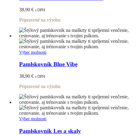
viacero
variantov.
38,90
€
s DPH
Možnosti
si
Pripravené na výrobu
môžete
vybrať
na
stránke
produktu.
Tento
Výber možností
produkt
má
Pamlskovník Blue Vibe
viacero
variantov.
38,90
€
s DPH
Možnosti
si
Pripravené na výrobu
môžete
vybrať
na
stránke
produktu.
Tento
Výber možností
produkt
má
Pamlskovník Les a skaly
viacero