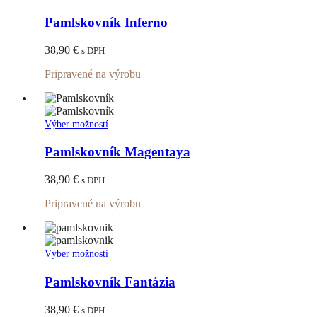
produktu.
produkt
má
Pamlskovník Inferno
viacero
variantov.
38,90
€
s DPH
Možnosti
si
Pripravené na výrobu
môžete
vybrať
na
stránke
Tento
Výber možností
produktu.
produkt
má
Pamlskovník Magentaya
viacero
variantov.
38,90
€
s DPH
Možnosti
si
Pripravené na výrobu
môžete
vybrať
na
stránke
Tento
Výber možností
produktu.
produkt
má
Pamlskovník Fantázia
viacero
variantov.
38,90
€
s DPH
Možnosti