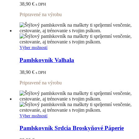
variantov.
38,90
€
s DPH
Možnosti
si
Pripravené na výrobu
môžete
vybrať
na
stránke
produktu.
Tento
Výber možností
produkt
má
Pamlskovník Valhala
viacero
variantov.
38,90
€
s DPH
Možnosti
si
Pripravené na výrobu
môžete
vybrať
na
stránke
produktu.
Tento
Výber možností
produkt
má
Pamlskovník Srdcia Broskyňové Páperie
viacero
variantov.