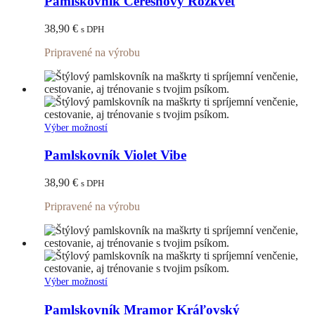
Pamlskovník Čerešňový Rozkvet
viacero
variantov.
38,90
€
s DPH
Možnosti
si
Pripravené na výrobu
môžete
vybrať
na
stránke
produktu.
Tento
Výber možností
produkt
má
Pamlskovník Violet Vibe
viacero
variantov.
38,90
€
s DPH
Možnosti
si
Pripravené na výrobu
môžete
vybrať
na
stránke
produktu.
Tento
Výber možností
produkt
má
Pamlskovník Mramor Kráľovský