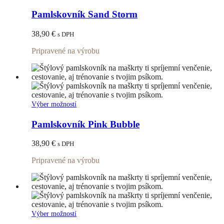
produkt
má
Pamlskovník Sand Storm
viacero
variantov.
38,90
€
s DPH
Možnosti
si
Pripravené na výrobu
môžete
vybrať
na
stránke
produktu.
Tento
Výber možností
produkt
má
Pamlskovník Pink Bubble
viacero
variantov.
38,90
€
s DPH
Možnosti
si
Pripravené na výrobu
môžete
vybrať
na
stránke
produktu.
Tento
Výber možností
produkt