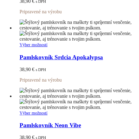
38,90
€
s DPH
Možnosti
si
Pripravené na výrobu
môžete
vybrať
na
stránke
produktu.
Tento
Výber možností
produkt
má
Pamlskovník Srdcia Apokalypsa
viacero
variantov.
38,90
€
s DPH
Možnosti
si
Pripravené na výrobu
môžete
vybrať
na
stránke
produktu.
Tento
Výber možností
produkt
má
Pamlskovník Neon Vibe
viacero
variantov.
38,90
€
s DPH