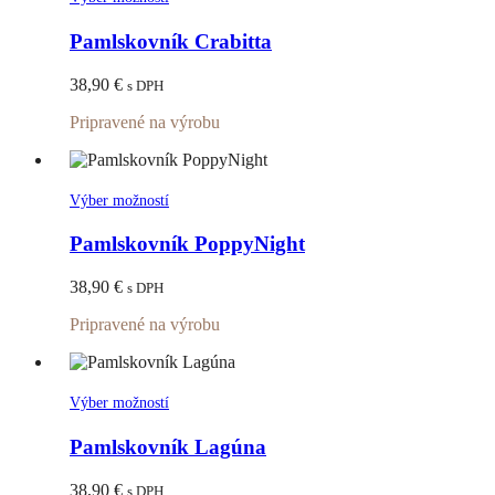
produktu.
produkt
má
Pamlskovník Crabitta
viacero
variantov.
38,90
€
s DPH
Možnosti
si
Pripravené na výrobu
môžete
vybrať
na
stránke
Tento
Výber možností
produktu.
produkt
má
Pamlskovník PoppyNight
viacero
variantov.
38,90
€
s DPH
Možnosti
si
Pripravené na výrobu
môžete
vybrať
na
stránke
Tento
Výber možností
produktu.
produkt
má
Pamlskovník Lagúna
viacero
variantov.
38,90
€
s DPH