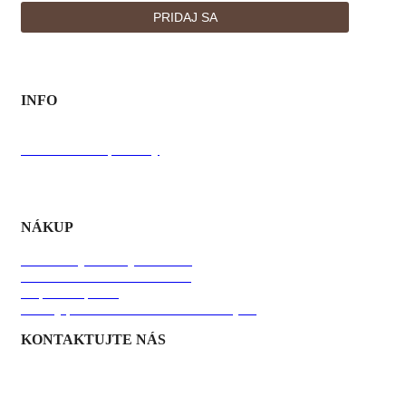
INFO
O Bafky
O výrobe
Starostlivosť o produkty
FAQ
NÁKUP
Obchodné podmienky
Podmienky ochrany súkromia
ODSTÚPIŤ OD ZMLUVY
Doprava a platba
Zásady používania súborov Cookies [EU]
KONTAKTUJTE NÁS
+421 911 179 662
info@bafky.sk
baffky@gmail.com
Rýchly kontakt