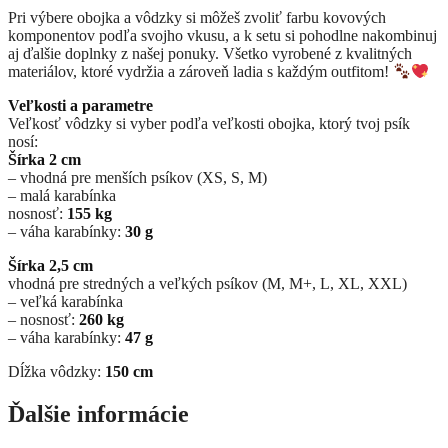
Pri výbere obojka a vôdzky si môžeš zvoliť farbu kovových
komponentov podľa svojho vkusu, a k setu si pohodlne nakombinuj
aj ďalšie doplnky z našej ponuky. Všetko vyrobené z kvalitných
materiálov, ktoré vydržia a zároveň ladia s každým outfitom!
Veľkosti a parametre
Veľkosť vôdzky si vyber podľa veľkosti obojka, ktorý tvoj psík
nosí:
Šírka 2 cm
– vhodná pre menších psíkov (XS, S, M)
– malá karabínka
nosnosť:
155 kg
– váha karabínky:
30 g
Šírka 2,5 cm
vhodná pre stredných a veľkých psíkov (M, M+, L, XL, XXL)
– veľká karabínka
– nosnosť:
260 kg
– váha karabínky:
47 g
Dĺžka vôdzky:
150 cm
Ďalšie informácie