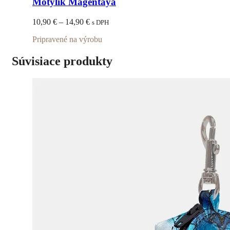
Motýlik Magentaya
viacero
variantov.
Price
10,90
€
–
14,90
€
s DPH
Možnosti
range:
si
Pripravené na výrobu
10,90 €
môžete
through
vybrať
14,90 €
Súvisiace produkty
na
stránke
produktu.