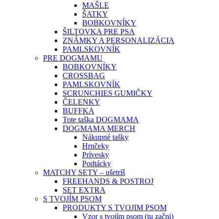
MAŠLE
ŠATKY
BOBKOVNÍKY
ŠILTOVKA PRE PSA
ZNÁMKY A PERSONALIZÁCIA
PAMLSKOVNÍK
PRE DOGMAMU
BOBKOVNÍKY
CROSSBAG
PAMLSKOVNÍK
SCRUNCHIES GUMIČKY
ČELENKY
BUFFKA
Tote taška DOGMAMA
DOGMAMA MERCH
Nákupné tašky
Hrnčeky
Prívesky
Podtácky
MATCHY SETY – ušetríš
FREEHANDS & POSTROJ
SET EXTRA
S TVOJÍM PSOM
PRODUKTY S TVOJIM PSOM
Vzor s tvojím psom (tu začni)