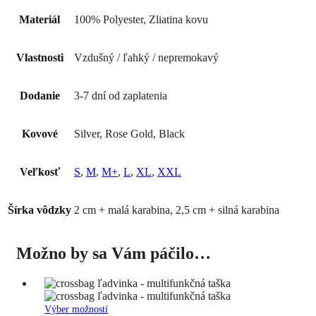
Materiál
100% Polyester, Zliatina kovu
Vlastnosti
Vzdušný / ľahký / nepremokavý
Dodanie
3-7 dní od zaplatenia
Kovové
Silver, Rose Gold, Black
Veľkosť
S
,
M
,
M+
,
L
,
XL
,
XXL
Šírka vôdzky
2 cm + malá karabina, 2,5 cm + silná karabina
Možno by sa Vám páčilo…
Tento
Výber možností