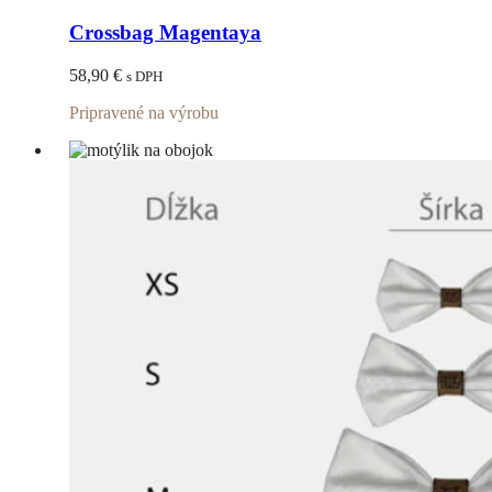
produkt
má
Crossbag Magentaya
viacero
variantov.
58,90
€
s DPH
Možnosti
si
Pripravené na výrobu
môžete
vybrať
na
stránke
produktu.