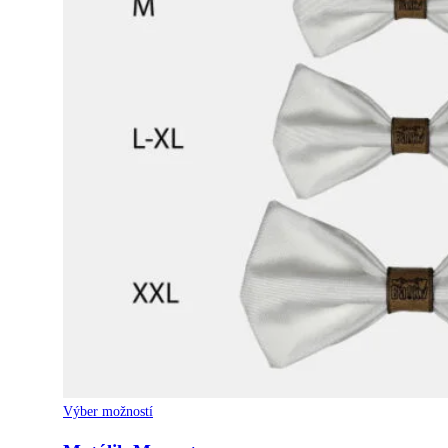
Tento
Výber možností
produkt
má