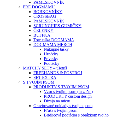
PAMLSKOVNÍK
PRE DOGMAMU
BOBKOVNÍKY
CROSSBAG
PAMLSKOVNÍK
SCRUNCHIES GUMIČKY
ČELENKY
BUFFKA
Tote taška DOGMAMA
DOGMAMA MERCH
Nákupné tašky
Hrnčeky
Prívesky
Podtácky
MATCHY SETY – ušetríš
FREEHANDS & POSTROJ
SET EXTRA
S TVOJÍM PSOM
PRODUKTY S TVOJIM PSOM
Vzor s tvojím psom (tu začni)
PRODUKTY custom design
Dizajn na mieru
Gravírované poklady s tvojim psom
Fľaša s tvojím psom
Bridlicová podtácka s obrázkom tvojho