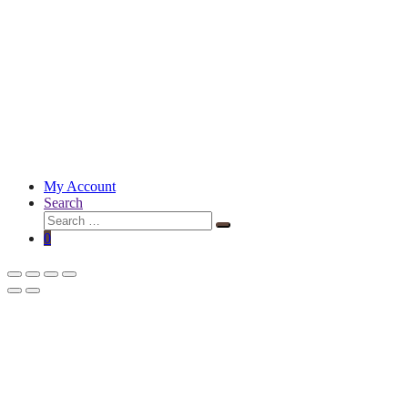
My Account
Search
Search
Search
for:
0