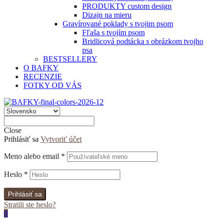
PRODUKTY custom design
Dizajn na mieru
Gravírované poklady s tvojim psom
Fľaša s tvojím psom
Bridlicová podtácka s obrázkom tvojho
psa
BESTSELLERY
O BAFKY
RECENZIE
FOTKY OD VÁS
Close
Prihlásiť sa
Vytvoriť účet
Meno alebo email
*
Heslo
*
Prihlásiť sa
Stratili ste heslo?
0