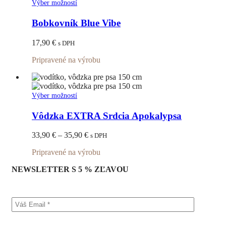
Tento
Výber možností
produkt
má
Bobkovník Blue Vibe
viacero
variantov.
17,90
€
s DPH
Možnosti
si
Pripravené na výrobu
môžete
vybrať
na
stránke
Tento
Výber možností
produktu.
produkt
má
Vôdzka EXTRA Srdcia Apokalypsa
viacero
variantov.
Price
33,90
€
–
35,90
€
s DPH
Možnosti
range:
si
Pripravené na výrobu
33,90 €
môžete
through
vybrať
NEWSLETTER S 5 % ZĽAVOU
35,90 €
na
stránke
produktu.