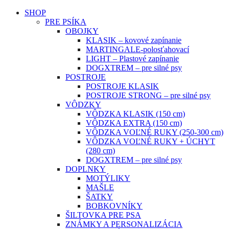
SHOP
PRE PSÍKA
OBOJKY
KLASIK – kovové zapínanie
MARTINGALE-polosťahovací
LIGHT – Plastové zapínanie
DOGXTREM – pre silné psy
POSTROJE
POSTROJE KLASIK
POSTROJE STRONG – pre silné psy
VÔDZKY
VÔDZKA KLASIK (150 cm)
VÔDZKA EXTRA (150 cm)
VÔDZKA VOĽNÉ RUKY (250-300 cm)
VÔDZKA VOĽNÉ RUKY + ÚCHYT
(280 cm)
DOGXTREM – pre silné psy
DOPLNKY
MOTÝLIKY
MAŠLE
ŠATKY
BOBKOVNÍKY
ŠILTOVKA PRE PSA
ZNÁMKY A PERSONALIZÁCIA