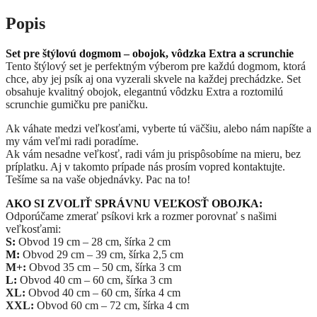
Popis
Set pre štýlovú dogmom – obojok, vôdzka Extra a scrunchie
Tento štýlový set je perfektným výberom pre každú dogmom, ktorá
chce, aby jej psík aj ona vyzerali skvele na každej prechádzke. Set
obsahuje kvalitný obojok, elegantnú vôdzku Extra a roztomilú
scrunchie gumičku pre paničku.
Ak váhate medzi veľkosťami, vyberte tú väčšiu, alebo nám napíšte a
my vám veľmi radi poradíme.
Ak vám nesadne veľkosť, radi vám ju prispôsobíme na mieru, bez
príplatku. Aj v takomto prípade nás prosím vopred kontaktujte.
Tešíme sa na vaše objednávky. Pac na to!
AKO SI ZVOLIŤ SPRÁVNU VEĽKOSŤ
OBOJKA:
Odporúčame zmerať psíkovi krk a rozmer porovnať s našimi
veľkosťami:
S:
Obvod 19 cm – 28 cm, šírka 2 cm
M:
Obvod 29 cm – 39 cm, šírka 2,5 cm
M+:
Obvod 35 cm – 50 cm, šírka 3 cm
L:
Obvod 40 cm – 60 cm, šírka 3 cm
XL:
Obvod
40 cm – 60 cm,
šírka 4 cm
XXL:
Obvod
60 cm – 72 cm,
šírka 4 cm