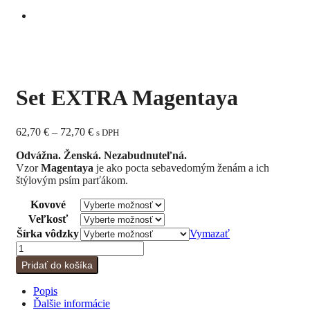
Set EXTRA Magentaya
Price
62,70
€
–
72,70
€
s DPH
range:
Odvážna. Ženská. Nezabudnuteľná.
62,70 €
Vzor
Magentaya
je ako pocta sebavedomým ženám a ich
through
štýlovým psím parťákom.
72,70 €
Kovové
Veľkosť
Šírka vôdzky
Vymazať
množstvo
Set
Pridať do košíka
EXTRA
Magentaya
Popis
Ďalšie informácie