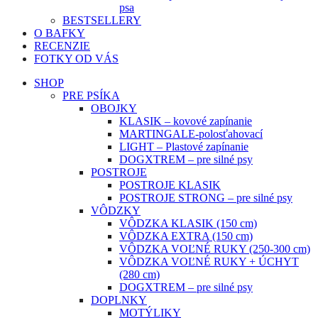
psa
BESTSELLERY
O BAFKY
RECENZIE
FOTKY OD VÁS
SHOP
PRE PSÍKA
OBOJKY
KLASIK – kovové zapínanie
MARTINGALE-polosťahovací
LIGHT – Plastové zapínanie
DOGXTREM – pre silné psy
POSTROJE
POSTROJE KLASIK
POSTROJE STRONG – pre silné psy
VÔDZKY
VÔDZKA KLASIK (150 cm)
VÔDZKA EXTRA (150 cm)
VÔDZKA VOĽNÉ RUKY (250-300 cm)
VÔDZKA VOĽNÉ RUKY + ÚCHYT
(280 cm)
DOGXTREM – pre silné psy
DOPLNKY
MOTÝLIKY