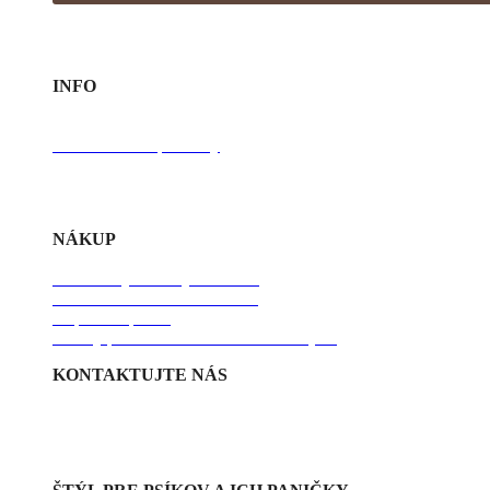
INFO
O Bafky
O výrobe
Starostlivosť o produkty
FAQ
NÁKUP
Obchodné podmienky
Podmienky ochrany súkromia
ODSTÚPIŤ OD ZMLUVY
Doprava a platba
Zásady používania súborov Cookies [EU]
KONTAKTUJTE NÁS
+421 911 179 662
info@bafky.sk
baffky@gmail.com
Rýchly kontakt