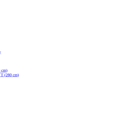
y
 cm)
 (280 cm)