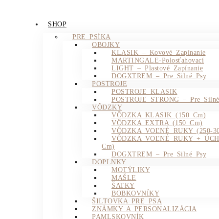
SHOP
PRE PSÍKA
OBOJKY
KLASIK – Kovové Zapínanie
MARTINGALE-Polosťahovací
LIGHT – Plastové Zapínanie
DOGXTREM – Pre Silné Psy
POSTROJE
POSTROJE KLASIK
POSTROJE STRONG – Pre Silné
VÔDZKY
VÔDZKA KLASIK (150 Cm)
VÔDZKA EXTRA (150 Cm)
VÔDZKA VOĽNÉ RUKY (250-30
VÔDZKA VOĽNÉ RUKY + ÚCH
Cm)
DOGXTREM – Pre Silné Psy
DOPLNKY
MOTÝLIKY
MAŠLE
ŠATKY
BOBKOVNÍKY
ŠILTOVKA PRE PSA
ZNÁMKY A PERSONALIZÁCIA
PAMLSKOVNÍK