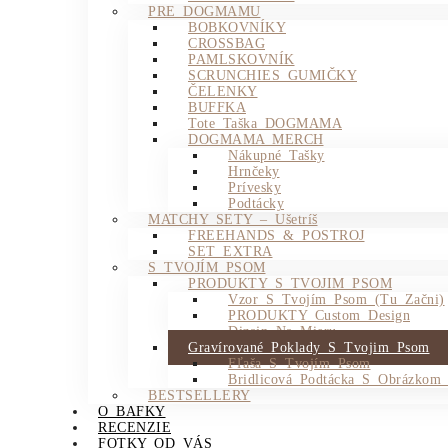
PRE DOGMAMU
BOBKOVNÍKY
CROSSBAG
PAMLSKOVNÍK
SCRUNCHIES GUMIČKY
ČELENKY
BUFFKA
Tote Taška DOGMAMA
DOGMAMA MERCH
Nákupné Tašky
Hrnčeky
Prívesky
Podtácky
MATCHY SETY – Ušetríš
FREEHANDS & POSTROJ
SET EXTRA
S TVOJÍM PSOM
PRODUKTY S TVOJIM PSOM
Vzor S Tvojím Psom (tu Začni)
PRODUKTY Custom Design
Dizajn Na Mieru
Gravírované Poklady S Tvojim Psom
Fľaša S Tvojím Psom
Bridlicová Podtácka S Obrázkom
BESTSELLERY
O BAFKY
RECENZIE
FOTKY OD VÁS