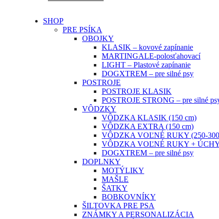
SHOP
PRE PSÍKA
OBOJKY
KLASIK – kovové zapínanie
MARTINGALE-polosťahovací
LIGHT – Plastové zapínanie
DOGXTREM – pre silné psy
POSTROJE
POSTROJE KLASIK
POSTROJE STRONG – pre silné ps
VÔDZKY
VÔDZKA KLASIK (150 cm)
VÔDZKA EXTRA (150 cm)
VÔDZKA VOĽNÉ RUKY (250-300
VÔDZKA VOĽNÉ RUKY + ÚCHYT
DOGXTREM – pre silné psy
DOPLNKY
MOTÝLIKY
MAŠLE
ŠATKY
BOBKOVNÍKY
ŠILTOVKA PRE PSA
ZNÁMKY A PERSONALIZÁCIA