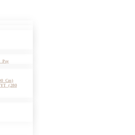
 Psy
0 Cm)
YT (280