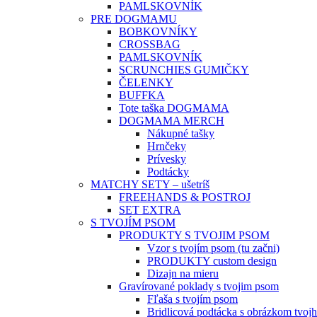
PAMLSKOVNÍK
PRE DOGMAMU
BOBKOVNÍKY
CROSSBAG
PAMLSKOVNÍK
SCRUNCHIES GUMIČKY
ČELENKY
BUFFKA
Tote taška DOGMAMA
DOGMAMA MERCH
Nákupné tašky
Hrnčeky
Prívesky
Podtácky
MATCHY SETY – ušetríš
FREEHANDS & POSTROJ
SET EXTRA
S TVOJÍM PSOM
PRODUKTY S TVOJIM PSOM
Vzor s tvojím psom (tu začni)
PRODUKTY custom design
Dizajn na mieru
Gravírované poklady s tvojim psom
Fľaša s tvojím psom
Bridlicová podtácka s obrázkom tvojh