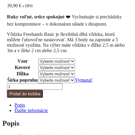
39,90
€
s DPH
Ruky voľné, srdce spokojné
❤️
Vychutnajte si prechádzky
bez kompromisov – v dokonalom súlade s dizajnom.
Vôdzka Freehands Basic je flexibilná dlhá vôdzka, ktorú
môžete ľubovoľne nastavovať. Má 3 body na zapnutie a 5
možností využitia. Na výber máte vôdzku v dĺžke 2,5 m alebo
3m a v šírke 2 cm alebo 2,5 cm.
Vzor
Kovové
Dĺžka
Šírka popruhu
Vymazať
množstvo
Vôdzka
Pridať do košíka
"FREEHANDS"
Basic
Popis
Purpurová
Ďalšie informácie
Hora
Popis