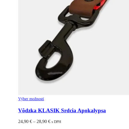
Tento
Výber možností
produkt
má
Vôdzka KLASIK Srdcia Apokalypsa
viacero
variantov.
Price
24,90
€
–
28,90
€
s DPH
Možnosti
range: