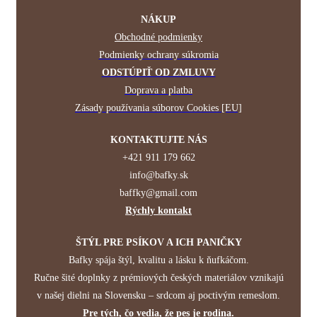
NÁKUP
Obchodné podmienky
Podmienky ochrany súkromia
ODSTÚPIŤ OD ZMLUVY
Doprava a platba
Zásady používania súborov Cookies [EU]
KONTAKTUJTE NÁS
+421 911 179 662
info@bafky.sk
baffky@gmail.com
Rýchly kontakt
ŠTÝL PRE PSÍKOV A ICH PANIČKY
Bafky spája štýl, kvalitu a lásku k ňufkáčom.
Ručne šité doplnky z prémiových českých materiálov vznikajú
v našej dielni na Slovensku – srdcom aj poctivým remeslom.
Pre tých, čo vedia, že pes je rodina.