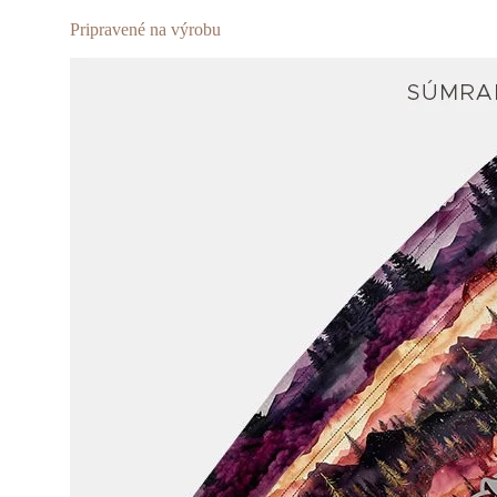
môžete
Pripravené na výrobu
vybrať
na
stránke
produktu.