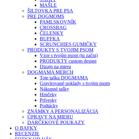
MAŠLE
ŠILTOVKA PRE PSA
PRE DOGMOMS
PAMLSKOVNÍK
CROSSBAG
ČELENKY
BUFFKA
SCRUNCHIES GUMIČKY
PRODUKTY S TVOJIM PSOM
Vzor s tvojím psom (tu začni)
PRODUKTY custom design
Dizajn na mieru
DOGMAMA MERCH
Tote taška DOGMAMA
Gravírované poklady s tvojim psom
Nákupné tašky
Hrnčeky
Prívesky
Podtácky
ZNÁMKY A PERSONALIZÁCIA
ÚPRAVY NA MIERU
DARČEKOVÉ POUKAZY
O BAFKY
RECENZIE