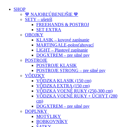
SHOP
🤎 NAJOBĽÚBENEJŠIE 🤎
SETY – ušetríš
FREEHANDS & POSTROJ
SET EXTRA
OBOJKY
KLASIK – kovové zapínanie
MARTINGALE-polosťahovací
LIGHT – Plastové zapínanie
DOGXTREM – pre silné psy
POSTROJE
POSTROJE KLASIK
POSTROJE STRONG – pre silné psy
VÔDZKY
VÔDZKA KLASIK (150 cm)
VÔDZKA EXTRA (150 cm)
VÔDZKA VOĽNÉ RUKY (250-300 cm)
VÔDZKA VOĽNÉ RUKY + ÚCHYT (280
cm)
DOGXTREM – pre silné psy
DOPLNKY
MOTÝLIKY
BOBKOVNÍKY
ŠATKY