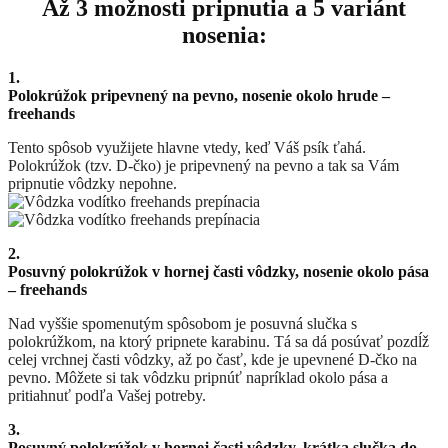
Až 3 možnosti pripnutia a 5 variánt
nosenia:
1.
Polokrúžok pripevnený na pevno, nosenie okolo hrude –
freehands
Tento spôsob využijete hlavne vtedy, keď Váš psík ťahá.
Polokrúžok (tzv. D-čko) je pripevnený na pevno a tak sa Vám
pripnutie vôdzky nepohne.
2.
Posuvný polokrúžok v hornej časti vôdzky, nosenie okolo pása
– freehands
Nad vyššie spomenutým spôsobom je posuvná slučka s
polokrúžkom, na ktorý pripnete karabinu. Tá sa dá posúvať pozdĺž
celej vrchnej časti vôdzky, až po časť, kde je upevnené D-čko na
pevno. Môžete si tak vôdzku pripnúť napríklad okolo pása a
pritiahnuť podľa Vašej potreby.
3.
Posuvný polokrúžok v hornej časti vôdzky, krátka slučka do