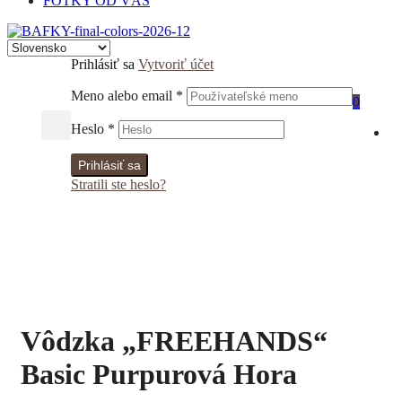
FOTKY OD VÁS
Prihlásiť sa
Vytvoriť účet
Meno alebo email
*
0
Heslo
*
Prihlásiť sa
Stratili ste heslo?
Vôdzka „FREEHANDS“
Basic Purpurová Hora