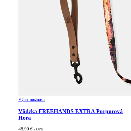
Tento
Výber možností
produkt
má
Vôdzka FREEHANDS EXTRA Purpurová
viacero
Hora
variantov.
Možnosti
48,90
€
s DPH
si