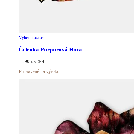
Tento
Výber možností
produkt
má
Čelenka Purpurová Hora
viacero
variantov.
11,90
€
s DPH
Možnosti
si
Pripravené na výrobu
môžete
vybrať
na
stránke
produktu.