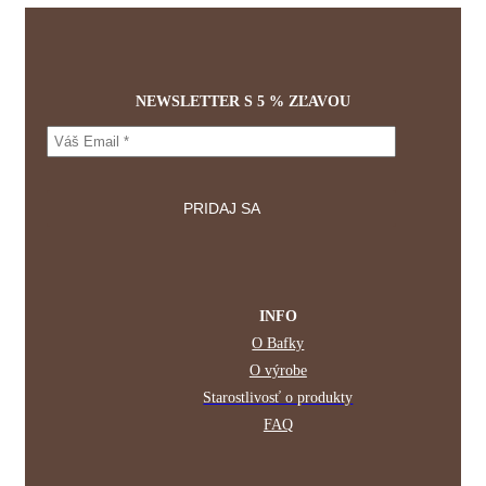
vybrať
na
stránke
produktu.
NEWSLETTER S 5 % ZĽAVOU
INFO
O Bafky
O výrobe
Starostlivosť o produkty
FAQ