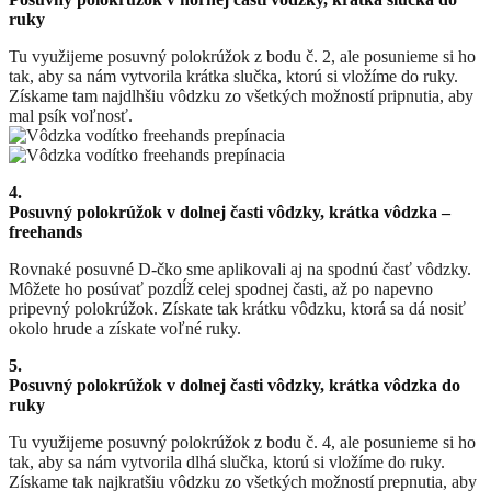
ruky
Tu využijeme posuvný polokrúžok z bodu č. 2, ale posunieme si ho
tak, aby sa nám vytvorila krátka slučka, ktorú si vložíme do ruky.
Získame tam najdlhšiu vôdzku zo všetkých možností pripnutia, aby
mal psík voľnosť.
4.
Posuvný polokrúžok v dolnej časti vôdzky, krátka vôdzka –
freehands
Rovnaké posuvné D-čko sme aplikovali aj na spodnú časť vôdzky.
Môžete ho posúvať pozdĺž celej spodnej časti, až po napevno
pripevný polokrúžok. Získate tak krátku vôdzku, ktorá sa dá nosiť
okolo hrude a získate voľné ruky.
5.
Posuvný polokrúžok v dolnej časti vôdzky, krátka vôdzka do
ruky
Tu využijeme posuvný polokrúžok z bodu č. 4, ale posunieme si ho
tak, aby sa nám vytvorila dlhá slučka, ktorú si vložíme do ruky.
Získame tak najkratšiu vôdzku zo všetkých možností prepnutia, aby