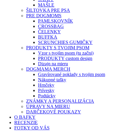
MAŠLE
ŠILTOVKA PRE PSA
PRE DOGMOMS
PAMLSKOVNÍK
CROSSBAG
ČELENKY
BUFFKA
SCRUNCHIES GUMIČKY
PRODUKTY S TVOJIM PSOM
Vzor s tvojím psom (tu začni)
PRODUKTY custom design
Dizajn na mieru
DOGMAMA MERCH
Gravírované poklady s tvojim psom
Nákupné tašky
Hrnčeky
Prívesky
Podtácky
ZNÁMKY A PERSONALIZÁCIA
ÚPRAVY NA MIERU
DARČEKOVÉ POUKAZY
O BAFKY
RECENZIE
FOTKY OD VÁS