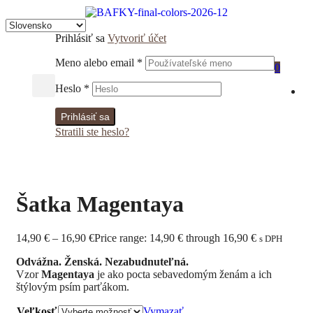
Prihlásiť sa
Vytvoriť účet
Meno alebo email
*
0
Heslo
*
Prihlásiť sa
Stratili ste heslo?
Šatka Magentaya
14,90
€
–
16,90
€
Price range: 14,90 € through 16,90 €
s DPH
Odvážna. Ženská. Nezabudnuteľná.
Vzor
Magentaya
je ako pocta sebavedomým ženám a ich
štýlovým psím parťákom.
Veľkosť
Vymazať