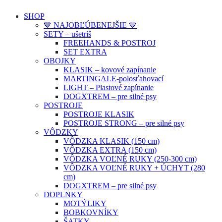
SHOP
🤎 NAJOBĽÚBENEJŠIE 🤎
SETY – ušetríš
FREEHANDS & POSTROJ
SET EXTRA
OBOJKY
KLASIK – kovové zapínanie
MARTINGALE-polosťahovací
LIGHT – Plastové zapínanie
DOGXTREM – pre silné psy
POSTROJE
POSTROJE KLASIK
POSTROJE STRONG – pre silné psy
VÔDZKY
VÔDZKA KLASIK (150 cm)
VÔDZKA EXTRA (150 cm)
VÔDZKA VOĽNÉ RUKY (250-300 cm)
VÔDZKA VOĽNÉ RUKY + ÚCHYT (280
cm)
DOGXTREM – pre silné psy
DOPLNKY
MOTÝLIKY
BOBKOVNÍKY
ŠATKY