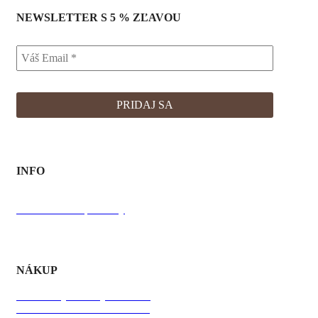
NEWSLETTER S 5 % ZĽAVOU
INFO
O Bafky
O výrobe
Starostlivosť o produkty
FAQ
NÁKUP
Obchodné podmienky
Podmienky ochrany súkromia
ODSTÚPIŤ OD ZMLUVY