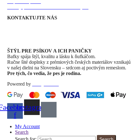
Doprava a platba
Zásady používania súborov Cookies [EU]
KONTAKTUJTE NÁS
+421 911 179 662
info@bafky.sk
baffky@gmail.com
Rýchly kontakt
ŠTÝL PRE PSÍKOV A ICH PANIČKY
Bafky spája štýl, kvalitu a lásku k ňufkáčom.
Ručne šité doplnky z prémiových českých materiálov vznikajú
v našej dielni na Slovensku – srdcom aj poctivým remeslom.
Pre tých, čo vedia, že pes je rodina.
Powered by
Dizajnika.sk
Facebook-
Instagram
f
My Account
Search
Search for:
Search