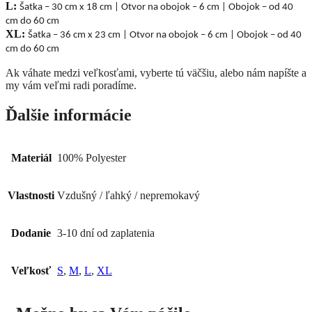
L:
Šatka – 30 cm x 18 cm
|
Otvor na obojok –
6 cm |
Obojok – od 40
cm do 60 cm
XL:
Šatka – 36 cm x 23 cm
|
Otvor na obojok –
6 cm |
Obojok – od 40
cm do 60 cm
Ak váhate medzi veľkosťami, vyberte tú väčšiu, alebo nám napíšte a
my vám veľmi radi poradíme.
Ďalšie informácie
Materiál
100% Polyester
Vlastnosti
Vzdušný / ľahký / nepremokavý
Dodanie
3-10 dní od zaplatenia
Veľkosť
S
,
M
,
L
,
XL