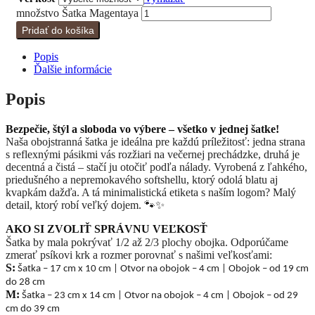
množstvo Šatka Magentaya
Pridať do košíka
Popis
Ďalšie informácie
Popis
Bezpečie, štýl a sloboda vo výbere – všetko v jednej šatke!
Naša obojstranná šatka je ideálna pre každú príležitosť: jedna strana
s reflexnými pásikmi vás rozžiari na večernej prechádzke, druhá je
decentná a čistá – stačí ju otočiť podľa nálady. Vyrobená z ľahkého,
priedušného a nepremokavého softshellu, ktorý odolá blatu aj
kvapkám dažďa. A tá minimalistická etiketa s naším logom? Malý
detail, ktorý robí veľký dojem. 🐾✨
AKO SI ZVOLIŤ SPRÁVNU VEĽKOSŤ
Šatka by mala pokrývať 1/2 až 2/3 plochy obojka. Odporúčame
zmerať psíkovi krk a rozmer porovnať s našimi veľkosťami:
S:
Šatka – 17 cm x 10 cm | Otvor na obojok – 4 cm | Obojok – od 19 cm
do 28 cm
M:
Šatka – 23 cm x 14 cm
|
Otvor na obojok –
4 cm |
Obojok – od 29
cm do 39 cm