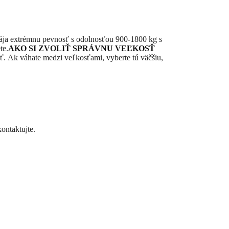
pája extrémnu pevnosť s odolnosťou 900-1800 kg s
te.
AKO SI ZVOLIŤ SPRÁVNU VEĽKOSŤ
sť.
Ak váhate medzi veľkosťami, vyberte tú väčšiu,
kontaktujte.