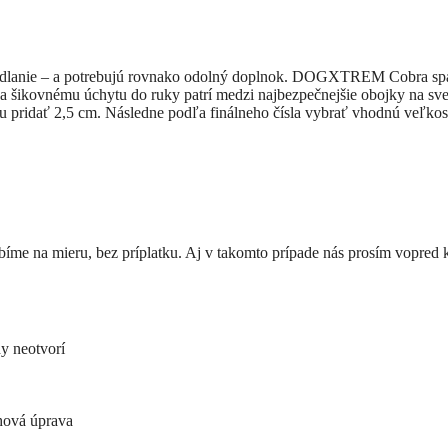
 odhodlanie – a potrebujú rovnako odolný doplnok. DOGXTREM Cobra s
vnému úchytu do ruky patrí medzi najbezpečnejšie obojky na sve
pridať 2,5 cm. Následne podľa finálneho čísla vybrať vhodnú veľko
bíme na mieru, bez príplatku. Aj v takomto prípade nás prosím vopred 
y neotvorí
hová úprava