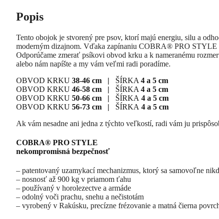
Popis
Tento obojok je stvorený pre psov, ktorí majú energiu, silu a
moderným dizajnom. Vďaka zapínaniu COBRA® PRO STYLE a šiko
Odporúčame zmerať psíkovi obvod krku a k nameranému rozmeru 
alebo nám napíšte a my vám veľmi radi poradíme.
OBVOD KRKU
38-46 cm |
ŠÍRKA
4 a 5 cm
OBVOD KRKU
46-58 cm |
ŠÍRKA
4 a 5 cm
OBVOD KRKU
50-66 cm |
ŠÍRKA
4 a 5 cm
OBVOD KRKU
56-73 cm |
ŠÍRKA
4 a 5 cm
Ak vám nesadne ani jedna z týchto veľkostí, radi vám ju prispôso
COBRA® PRO STYLE
nekompromisná bezpečnosť
– patentovaný uzamykací mechanizmus, ktorý sa samovoľne nikd
– nosnosť až 900 kg v priamom ťahu
– používaný v horolezectve a armáde
– odolný voči prachu, snehu a nečistotám
– vyrobený v Rakúsku, precízne frézovanie a matná čierna povrc