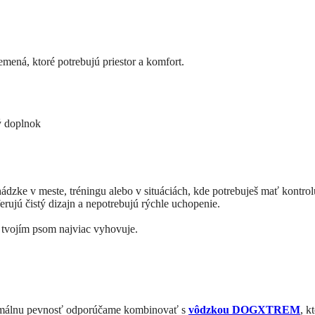
ná, ktoré potrebujú priestor a komfort.
vý doplnok
hádzke v meste, tréningu alebo v situáciách, kde potrebuješ mať kontro
erujú čistý dizajn a nepotrebujú rýchle uchopenie.
s tvojím psom najviac vyhovuje.
ximálnu pevnosť odporúčame kombinovať s
vôdzkou DOGXTREM
, k