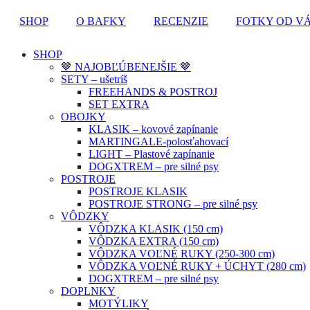
SHOP
O BAFKY
RECENZIE
FOTKY OD V
SHOP
🤎 NAJOBĽÚBENEJŠIE 🤎
SETY – ušetríš
FREEHANDS & POSTROJ
SET EXTRA
OBOJKY
KLASIK – kovové zapínanie
MARTINGALE-polosťahovací
LIGHT – Plastové zapínanie
DOGXTREM – pre silné psy
POSTROJE
POSTROJE KLASIK
POSTROJE STRONG – pre silné psy
VÔDZKY
VÔDZKA KLASIK (150 cm)
VÔDZKA EXTRA (150 cm)
VÔDZKA VOĽNÉ RUKY (250-300 cm)
VÔDZKA VOĽNÉ RUKY + ÚCHYT (280 cm)
DOGXTREM – pre silné psy
DOPLNKY
MOTÝLIKY