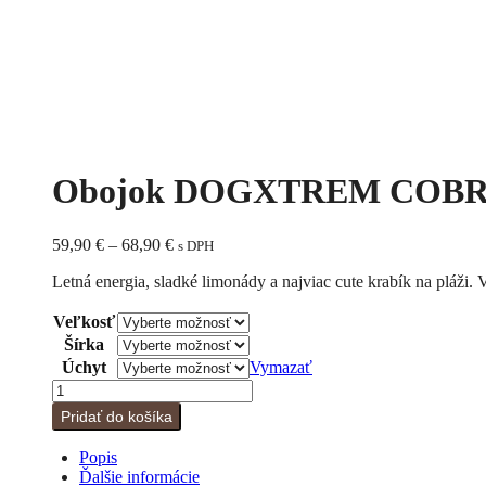
1
2
Previous
Next
Obojok DOGXTREM COBRA
Price
59,90
€
–
68,90
€
s DPH
range:
Letná energia, sladké limonády a najviac cute krabík na pláži. 
59,90 €
through
Veľkosť
68,90 €
Šírka
Úchyt
Vymazať
množstvo
Obojok
Pridať do košíka
DOGXTREM
COBRA
Popis
®
Ďalšie informácie
Crabitta