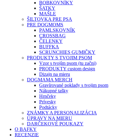
BOBKOVNÍKY
ŠATKY
MAŠLE
ŠILTOVKA PRE PSA
PRE DOGMOMS
PAMLSKOVNÍK
CROSSBAG
ČELENKY
BUFFKA
SCRUNCHIES GUMIČKY
PRODUKTY S TVOJIM PSOM
Vzor s tvojím psom (tu začni)
PRODUKTY custom design
Dizajn na mieru
DOGMAMA MERCH
Gravírované poklady s tvojim psom
Nákupné tašky
Hrnčeky
Prívesky
Podtácky
ZNÁMKY A PERSONALIZÁCIA
ÚPRAVY NA MIERU
DARČEKOVÉ POUKAZY
O BAFKY
RECENZIE