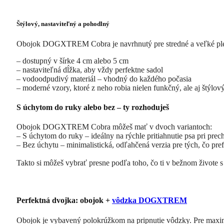
Štýlový, nastaviteľný a pohodlný
Obojok DOGXTREM Cobra je navrhnutý pre stredné a veľké pleme
– dostupný v šírke 4 cm alebo 5 cm
– nastaviteľná dĺžka, aby vždy perfektne sadol
– vodoodpudivý materiál – vhodný do každého počasia
– moderné vzory, ktoré z neho robia nielen funkčný, ale aj štýlo
S úchytom do ruky alebo bez – ty rozhoduješ
Obojok DOGXTREM Cobra môžeš mať v dvoch variantoch:
– S úchytom do ruky – ideálny na rýchle pritiahnutie psa pri prec
– Bez úchytu – minimalistická, odľahčená verzia pre tých, čo pref
Takto si môžeš vybrať presne podľa toho, čo ti v bežnom živote 
Perfektná dvojka: obojok +
vôdzka DOGXTREM
Obojok je vybavený polokrúžkom na pripnutie vôdzky. Pre ma