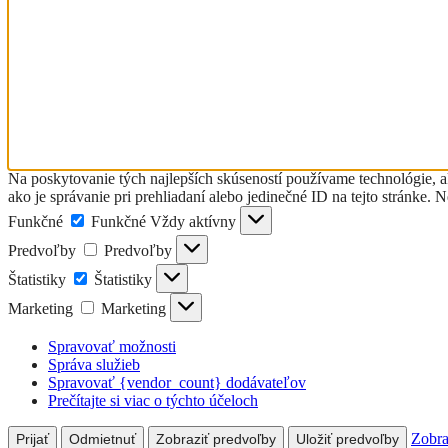
Na poskytovanie tých najlepších skúseností používame technológie, a
ako je správanie pri prehliadaní alebo jedinečné ID na tejto stránke. 
Funkčné
Funkčné
Vždy aktívny
Predvoľby
Predvoľby
Štatistiky
Štatistiky
Marketing
Marketing
Spravovať možnosti
Správa služieb
Spravovať {vendor_count} dodávateľov
Prečítajte si viac o týchto účeloch
Zobra
Prijať
Odmietnuť
Zobraziť predvoľby
Uložiť predvoľby