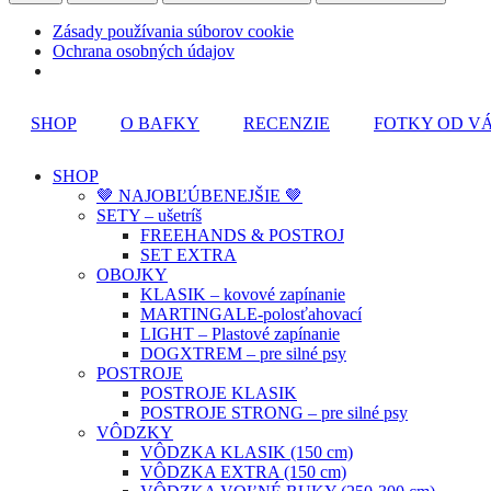
Zásady používania súborov cookie
Ochrana osobných údajov
SHOP
O BAFKY
RECENZIE
FOTKY OD V
SHOP
🤎 NAJOBĽÚBENEJŠIE 🤎
SETY – ušetríš
FREEHANDS & POSTROJ
SET EXTRA
OBOJKY
KLASIK – kovové zapínanie
MARTINGALE-polosťahovací
LIGHT – Plastové zapínanie
DOGXTREM – pre silné psy
POSTROJE
POSTROJE KLASIK
POSTROJE STRONG – pre silné psy
VÔDZKY
VÔDZKA KLASIK (150 cm)
VÔDZKA EXTRA (150 cm)