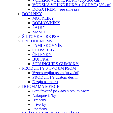
VÔDZKA VOĽNÉ RUKY (250-300 cm)
VÔDZKA VOĽNÉ RUKY + ÚCHYT (280 cm)
DOGXTREM – pre silné psy
DOPLNKY
MOTÝLIKY
BOBKOVNÍKY
ŠATKY
MAŠLE
ŠILTOVKA PRE PSA
PRE DOGMOMS
PAMLSKOVNÍK
CROSSBAG
ČELENKY
BUFFKA
SCRUNCHIES GUMIČKY
PRODUKTY S TVOJIM PSOM
Vzor s tvojím psom (tu začni)
PRODUKTY custom design
Dizajn na mieru
DOGMAMA MERCH
Gravírované poklady s tvojim psom
Nákupné tašky
Hrnčeky
Prívesky
Podtácky