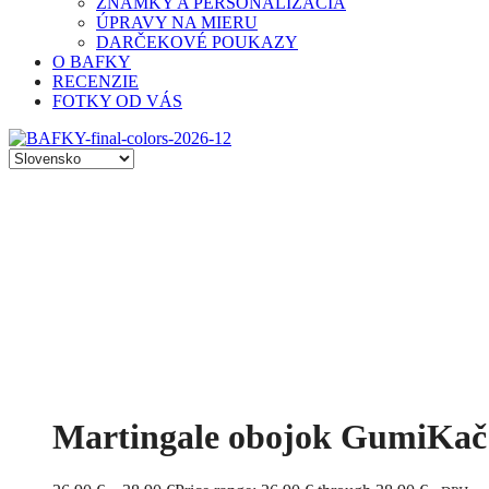
ZNÁMKY A PERSONALIZÁCIA
ÚPRAVY NA MIERU
DARČEKOVÉ POUKAZY
O BAFKY
RECENZIE
FOTKY OD VÁS
Martingale obojok GumiKač