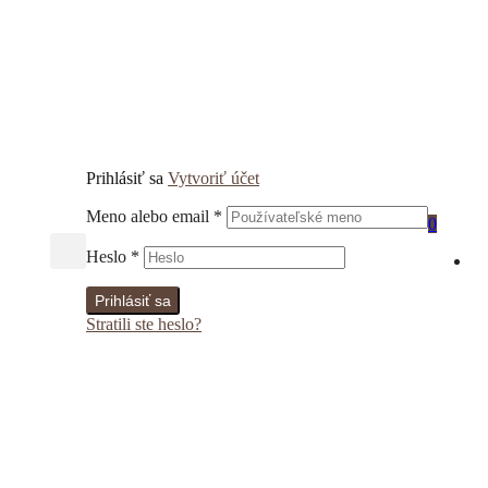
Prihlásiť sa
Vytvoriť účet
Meno alebo email
*
0
Heslo
*
Prihlásiť sa
Stratili ste heslo?