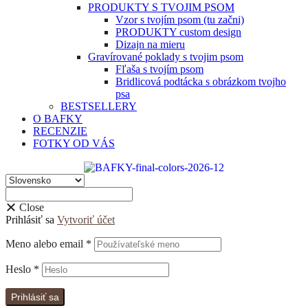
PRODUKTY S TVOJIM PSOM
Vzor s tvojím psom (tu začni)
PRODUKTY custom design
Dizajn na mieru
Gravírované poklady s tvojim psom
Fľaša s tvojím psom
Bridlicová podtácka s obrázkom tvojho
psa
BESTSELLERY
O BAFKY
RECENZIE
FOTKY OD VÁS
Close
Prihlásiť sa
Vytvoriť účet
Meno alebo email
*
Heslo
*
Prihlásiť sa