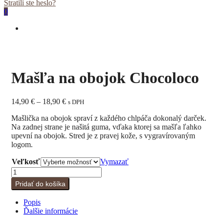
Stratili ste heslo?
0
Mašľa na obojok Chocoloco
Price
14,90
€
–
18,90
€
s DPH
range:
Mašlička na obojok spraví z každého chlpáča dokonalý darček.
14,90 €
Na zadnej strane je našitá guma, vďaka ktorej sa mašľa ľahko
through
upevní na obojok. Stred je z pravej kože, s vygravírovaným
18,90 €
logom.
Veľkosť
Vymazať
množstvo
Mašľa
Pridať do košíka
na
obojok
Popis
Chocoloco
Ďalšie informácie