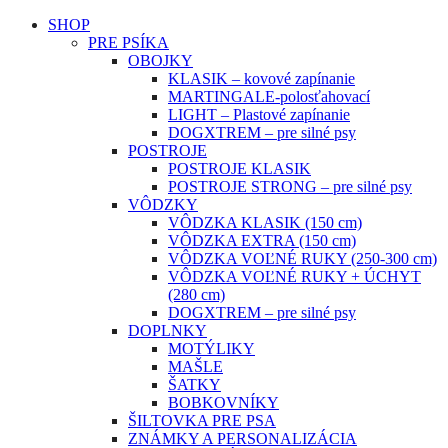
SHOP
PRE PSÍKA
OBOJKY
KLASIK – kovové zapínanie
MARTINGALE-polosťahovací
LIGHT – Plastové zapínanie
DOGXTREM – pre silné psy
POSTROJE
POSTROJE KLASIK
POSTROJE STRONG – pre silné psy
VÔDZKY
VÔDZKA KLASIK (150 cm)
VÔDZKA EXTRA (150 cm)
VÔDZKA VOĽNÉ RUKY (250-300 cm)
VÔDZKA VOĽNÉ RUKY + ÚCHYT
(280 cm)
DOGXTREM – pre silné psy
DOPLNKY
MOTÝLIKY
MAŠLE
ŠATKY
BOBKOVNÍKY
ŠILTOVKA PRE PSA
ZNÁMKY A PERSONALIZÁCIA