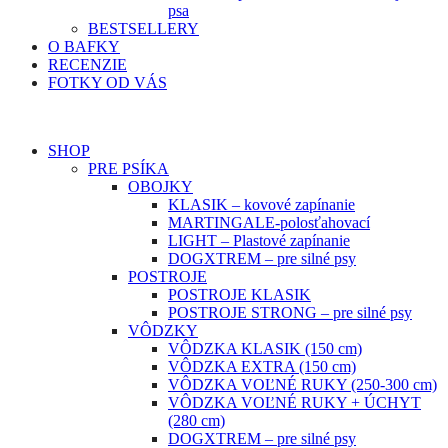
psa
BESTSELLERY
O BAFKY
RECENZIE
FOTKY OD VÁS
SHOP
PRE PSÍKA
OBOJKY
KLASIK – kovové zapínanie
MARTINGALE-polosťahovací
LIGHT – Plastové zapínanie
DOGXTREM – pre silné psy
POSTROJE
POSTROJE KLASIK
POSTROJE STRONG – pre silné psy
VÔDZKY
VÔDZKA KLASIK (150 cm)
VÔDZKA EXTRA (150 cm)
VÔDZKA VOĽNÉ RUKY (250-300 cm)
VÔDZKA VOĽNÉ RUKY + ÚCHYT
(280 cm)
DOGXTREM – pre silné psy