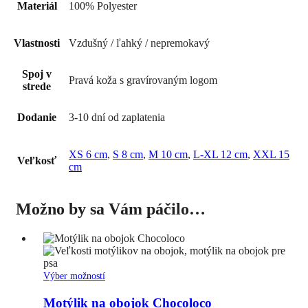
Materiál
100% Polyester
Vlastnosti
Vzdušný / ľahký / nepremokavý
Spoj v
Pravá koža s gravírovaným logom
strede
Dodanie
3-10 dní od zaplatenia
XS 6 cm
,
S 8 cm
,
M 10 cm
,
L-XL 12 cm
,
XXL 15
Veľkosť
cm
Možno by sa Vám páčilo…
Tento
Výber možností
produkt
má
Motýlik na obojok Chocoloco