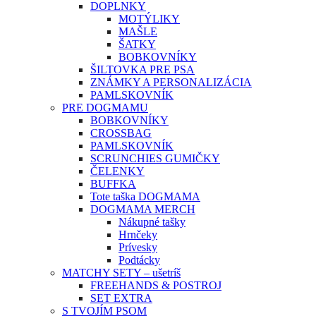
DOPLNKY
MOTÝLIKY
MAŠLE
ŠATKY
BOBKOVNÍKY
ŠILTOVKA PRE PSA
ZNÁMKY A PERSONALIZÁCIA
PAMLSKOVNÍK
PRE DOGMAMU
BOBKOVNÍKY
CROSSBAG
PAMLSKOVNÍK
SCRUNCHIES GUMIČKY
ČELENKY
BUFFKA
Tote taška DOGMAMA
DOGMAMA MERCH
Nákupné tašky
Hrnčeky
Prívesky
Podtácky
MATCHY SETY – ušetríš
FREEHANDS & POSTROJ
SET EXTRA
S TVOJÍM PSOM