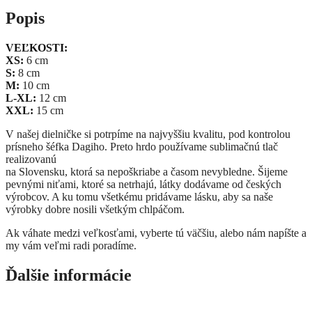
Popis
VEĽKOSTI:
XS:
6 cm
S:
8 cm
M:
10 cm
L-XL:
12 cm
XXL:
15 cm
V našej dielničke si potrpíme na najvyššiu kvalitu, pod kontrolou
prísneho šéfka Dagiho. Preto hrdo používame sublimačnú tlač
realizovanú
na Slovensku, ktorá sa nepoškriabe a časom nevybledne. Šijeme
pevnými niťami, ktoré sa netrhajú, látky dodávame od českých
výrobcov. A ku tomu všetkému pridávame lásku, aby sa naše
výrobky dobre nosili všetkým chlpáčom.
Ak váhate medzi veľkosťami, vyberte tú väčšiu, alebo nám napíšte a
my vám veľmi radi poradíme.
Ďalšie informácie