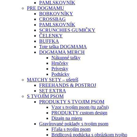
PAMLSKOVNÍK
PRE DOGMAMU
BOBKOVNÍKY
CROSSBAG
PAMLSKOVNÍK
SCRUNCHIES GUMIČKY
ČELENKY
BUFFKA
Tote taška DOGMAMA
DOGMAMA MERCH
Nákupné tašky
Hrnčeky
Prívesky
Podtácky
MATCHY SETY – ušetríš
FREEHANDS & POSTROJ
SET EXTRA
S TVOJÍM PSOM
PRODUKTY S TVOJIM PSOM
Vzor s tvojím psom (tu začni)
PRODUKTY custom design
Dizajn na mieru
Gravírované poklady s tvojim psom
Fľaša s tvojím psom
Bridlicová podtácka s obrázkom tvojho