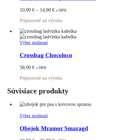
viacero
variantov.
Price
10,90
€
–
14,90
€
s DPH
Možnosti
range:
si
Pripravené na výrobu
10,90 €
môžete
through
vybrať
14,90 €
na
stránke
Tento
Výber možností
produktu.
produkt
má
Crossbag Chocoloco
viacero
variantov.
58,90
€
s DPH
Možnosti
si
Pripravené na výrobu
môžete
vybrať
Súvisiace produkty
na
stránke
produktu.
Tento
Výber možností
produkt
má
Obojok Mramor Smaragd
viacero
variantov.