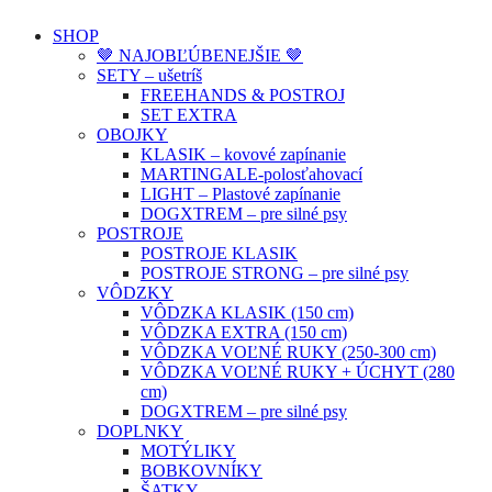
SHOP
🤎 NAJOBĽÚBENEJŠIE 🤎
SETY – ušetríš
FREEHANDS & POSTROJ
SET EXTRA
OBOJKY
KLASIK – kovové zapínanie
MARTINGALE-polosťahovací
LIGHT – Plastové zapínanie
DOGXTREM – pre silné psy
POSTROJE
POSTROJE KLASIK
POSTROJE STRONG – pre silné psy
VÔDZKY
VÔDZKA KLASIK (150 cm)
VÔDZKA EXTRA (150 cm)
VÔDZKA VOĽNÉ RUKY (250-300 cm)
VÔDZKA VOĽNÉ RUKY + ÚCHYT (280
cm)
DOGXTREM – pre silné psy
DOPLNKY
MOTÝLIKY
BOBKOVNÍKY
ŠATKY