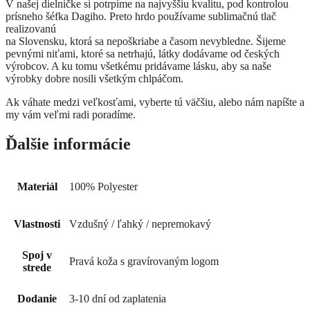
V našej dielničke si potrpíme na najvyššiu kvalitu, pod kontrolou
prísneho šéfka Dagiho. Preto hrdo používame sublimačnú tlač
realizovanú
na Slovensku, ktorá sa nepoškriabe a časom nevybledne. Šijeme
pevnými niťami, ktoré sa netrhajú, látky dodávame od českých
výrobcov. A ku tomu všetkému pridávame lásku, aby sa naše
výrobky dobre nosili všetkým chlpáčom.
Ak váhate medzi veľkosťami, vyberte tú väčšiu, alebo nám napíšte a
my vám veľmi radi poradíme.
Ďalšie informácie
Materiál
100% Polyester
Vlastnosti
Vzdušný / ľahký / nepremokavý
Spoj v
Pravá koža s gravírovaným logom
strede
Dodanie
3-10 dní od zaplatenia