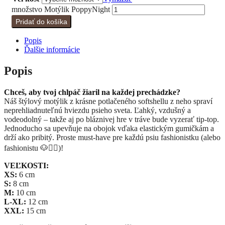
množstvo Motýlik PoppyNight
Pridať do košíka
Popis
Ďalšie informácie
Popis
Chceš, aby tvoj chlpáč žiaril na každej prechádzke?
Náš štýlový motýlik z krásne potlačeného softshellu z neho spraví
neprehliadnuteľnú hviezdu psieho sveta. Ľahký, vzdušný a
vodeodolný – takže aj po bláznivej hre v tráve bude vyzerať tip-top.
Jednoducho sa upevňuje na obojok vďaka elastickým gumičkám a
drží ako pribitý. Proste must-have pre každú psiu fashionistku (alebo
fashionistu 🐶💁‍♀️)!
VEĽKOSTI:
XS:
6 cm
S:
8 cm
M:
10 cm
L-XL:
12 cm
XXL:
15 cm