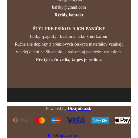
baffky@gmail.com
Rýchly kontakt
ŠTÝL PRE PSÍKOV A ICH PANIČKY
Bafky spája štýl, kvalitu a lásku k ňufkáčom.
Ručne šité doplnky z prémiových českých materiálov vznikajú
v našej dielni na Slovensku – srdcom aj poctivým remeslom.
Pre tých, čo vedia, že pes je rodina.
Powered by
Dizajnika.sk
Facebook-
Instagram