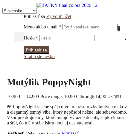
Prihlásiť sa
Vytvoriť účet
Meno alebo email
*
0
Heslo
*
Prihlásiť sa
Stratili ste heslo?
Motýlik PoppyNight
10,90
€
–
14,90
€
Price range: 10,90 € through 14,90 €
s DPH
🌺 PoppyNight v sebe spája divokú krásu rozkvitnutých makov
a elegantný temný vibe, ktorý nepôsobí nežne, ale sebavedomo.
Vzor pre dogmamy, ktoré milujú výrazné detaily, štipku luxusu
a štýl, čo má v sebe iskru noci aj nespútanosti.
Veľkosť
Vymazať