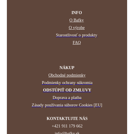
INFO
O Bafky
O výrobe
Starostlivosť o produkty
FAQ
NÁKUP
Obchodné podmienky
Podmienky ochrany súkromia
ODSTÚPIŤ OD ZMLUVY
Doprava a platba
Zásady používania súborov Cookies [EU]
KONTAKTUJTE NÁS
+421 911 179 662
info@bafky.sk