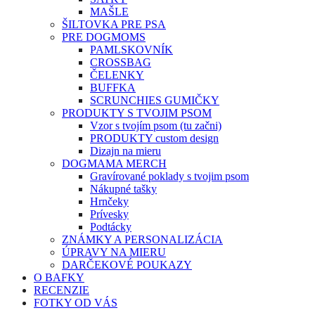
MAŠLE
ŠILTOVKA PRE PSA
PRE DOGMOMS
PAMLSKOVNÍK
CROSSBAG
ČELENKY
BUFFKA
SCRUNCHIES GUMIČKY
PRODUKTY S TVOJIM PSOM
Vzor s tvojím psom (tu začni)
PRODUKTY custom design
Dizajn na mieru
DOGMAMA MERCH
Gravírované poklady s tvojim psom
Nákupné tašky
Hrnčeky
Prívesky
Podtácky
ZNÁMKY A PERSONALIZÁCIA
ÚPRAVY NA MIERU
DARČEKOVÉ POUKAZY
O BAFKY
RECENZIE
FOTKY OD VÁS